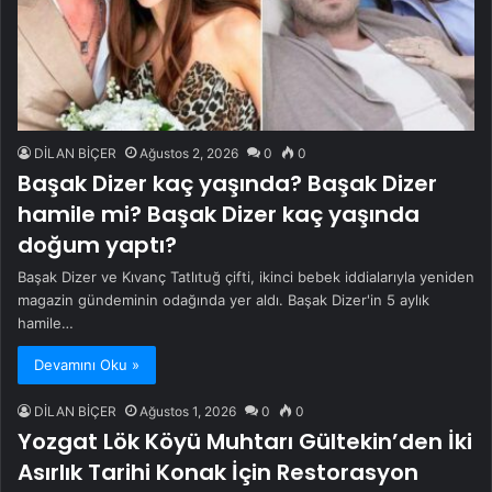
DİLAN BİÇER
Ağustos 2, 2026
0
0
Başak Dizer kaç yaşında? Başak Dizer
hamile mi? Başak Dizer kaç yaşında
doğum yaptı?
Başak Dizer ve Kıvanç Tatlıtuğ çifti, ikinci bebek iddialarıyla yeniden
magazin gündeminin odağında yer aldı. Başak Dizer'in 5 aylık
hamile…
Devamını Oku »
DİLAN BİÇER
Ağustos 1, 2026
0
0
Yozgat Lök Köyü Muhtarı Gültekin’den İki
Asırlık Tarihi Konak İçin Restorasyon