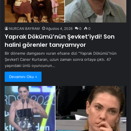
NURCAN BAYRAM
Ağustos 4, 2026
0
0
Yaprak Dökümü’nün Şevket’iydi! Son
halini görenler tanıyamıyor
Bir döneme damgasını vuran efsane dizi "Yaprak Dökümü"nün
Şevket’i Caner Kurtaran, uzun zaman sonra ortaya çıktı. 47
yaşındaki ünlü oyuncunun…
Devamını Oku »