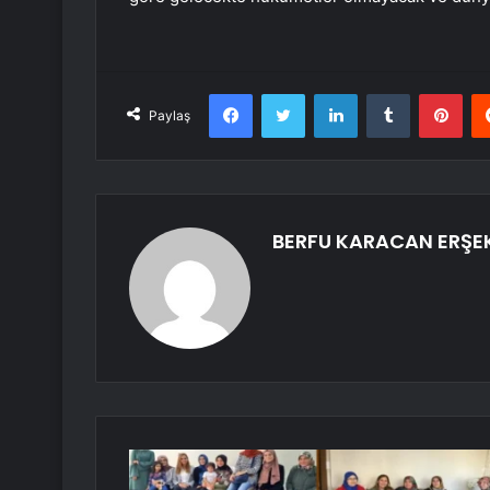
Facebook
Twitter
LinkedIn
Tumblr
Pint
Paylaş
BERFU KARACAN ERŞE