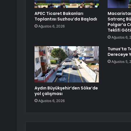
APEC Ticaret Bakanları
Macarista
Toplantısı Suzhou’da Başladı
Satranç Bü
Polgar’a C
Ağustos 6, 2026
Teklifi Gö
Ağustos 6, 
Tunus’ta 
Dereceye Y
Ağustos 5, 
Aydın Büyükşehir’den Söke’de
yol çalışması
Ağustos 6, 2026