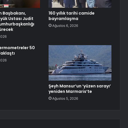
n Başbakanı,
160 yıllık tarihi camide
yük Ustası Judit
bayramlaşma
umhurbaşkanlığı
Ağustos 6, 2026
türecek
2026
Termometreler 50
aklaştı
2026
Şeyh Mansur’un ‘yüzen sarayı’
yeniden Marmaris’te
Ağustos 5, 2026