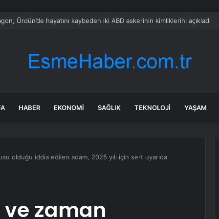
gon, Ürdün’de hayatını kaybeden iki ABD askerinin kimliklerini açıkladı
FA
HABER
EKONOMI
SAĞLIK
TEKNOLOJI
YAŞAM
su olduğu iddia edilen adam, 2025 yılı için sert uyarıda
en ve zaman