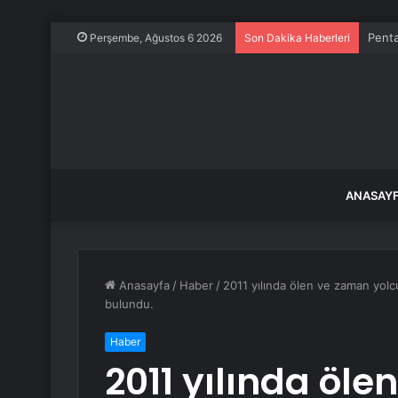
Penta
Perşembe, Ağustos 6 2026
Son Dakika Haberleri
ANASAY
Anasayfa
/
Haber
/
2011 yılında ölen ve zaman yolcu
bulundu.
Haber
2011 yılında öl