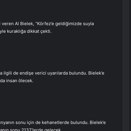
gi veren Al Bielek, “Körfez’e geldiğimizde suyla
le kuraklığa dikkat çekti.
a ilgili de endişe verici uyarılarda bulundu. Bielek’e
da insan ölecek.
ünyanın sonu için de kehanetlerde bulundu. Bielek’e
anın sonu 2137’lerde gelecek.