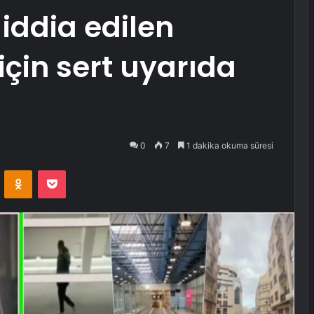
iddia edilen
için sert uyarıda
0
7
1 dakika okuma süresi
VKontakte
Odnoklassniki
Pocket