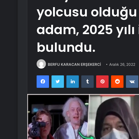
yolcusu olduğu 
adam, 2025 yılı 
bulundu.
BERFU KARACAN ERŞEKERCİ
Aralık 26, 2022
Facebook
Twitter
LinkedIn
Tumblr
Pinterest
Reddit