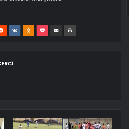
erest
Reddit
VKontakte
Odnoklassniki
Pocket
E-Posta ile paylaş
Yazdır
KERCİ