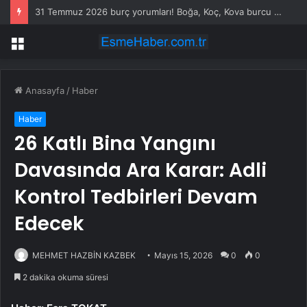
31 Temmuz 2026 burç yorumları! Boğa, Koç, Kova burcu yorumu… AŞK, EVLİLİK, SAĞLIK yorumları ne diyor?
Menü
Anasayfa
/
Haber
Haber
26 Katlı Bina Yangını
Davasında Ara Karar: Adli
Kontrol Tedbirleri Devam
Edecek
MEHMET HAZBİN KAZBEK
Mayıs 15, 2026
0
0
2 dakika okuma süresi