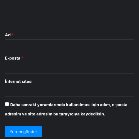
m
*
Ad
*
E-posta
*
İnternet sitesi
Daha sonraki yorumlarımda kullanılması için adım, e-posta
adresim ve site adresim bu tarayıcıya kaydedilsin.