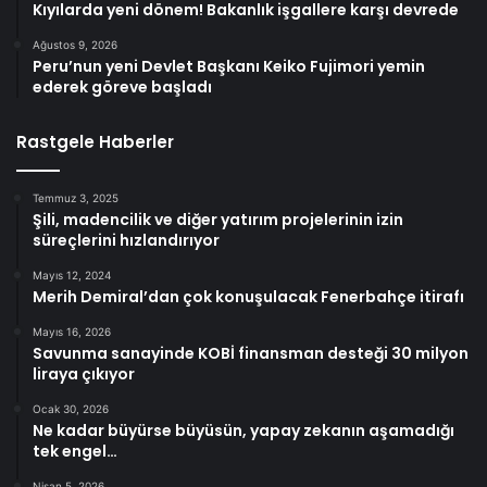
Kıyılarda yeni dönem! Bakanlık işgallere karşı devrede
Ağustos 9, 2026
Peru’nun yeni Devlet Başkanı Keiko Fujimori yemin
ederek göreve başladı
Rastgele Haberler
Temmuz 3, 2025
Şili, madencilik ve diğer yatırım projelerinin izin
süreçlerini hızlandırıyor
Mayıs 12, 2024
Merih Demiral’dan çok konuşulacak Fenerbahçe itirafı
Mayıs 16, 2026
Savunma sanayinde KOBİ finansman desteği 30 milyon
liraya çıkıyor
Ocak 30, 2026
Ne kadar büyürse büyüsün, yapay zekanın aşamadığı
tek engel…
Nisan 5, 2026