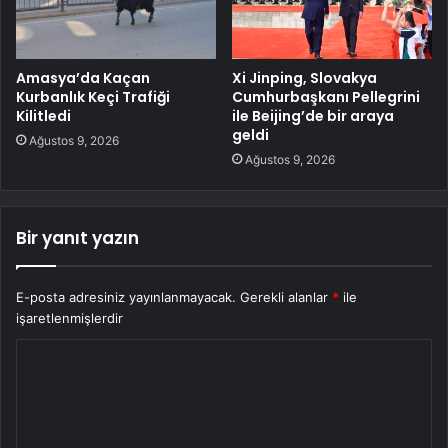
Amasya’da Kaçan
Xi Jinping, Slovakya
Kurbanlık Keçi Trafiği
Cumhurbaşkanı Pellegrini
Kilitledi
ile Beijing’de bir araya
geldi
Ağustos 9, 2026
Ağustos 9, 2026
Bir yanıt yazın
E-posta adresiniz yayınlanmayacak.
Gerekli alanlar
*
ile
işaretlenmişlerdir
Y
o
r
u