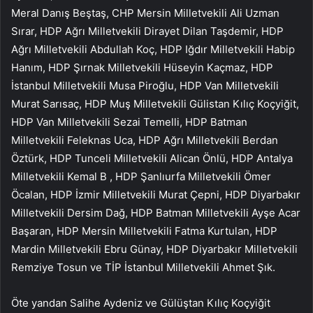
Meral Danış Beştaş, CHP Mersin Milletvekili Ali Uzman
Sırar, HDP Ağrı Milletvekili Dirayet Dilan Taşdemir, HDP
Ağrı Milletvekili Abdullah Koç, HDP Iğdır Milletvekili Habip
Hanım, HDP Şırnak Milletvekili Hüseyin Kaçmaz, HDP
İstanbul Milletvekili Musa Piroğlu, HDP Van Milletvekili
Murat Sarısaç, HDP Muş Milletvekili Gülistan Kılıç Koçyiğit,
HDP Van Milletvekili Sezai Temelli, HDP Batman
Milletvekili Feleknas Uca, HDP Ağrı Milletvekili Berdan
Öztürk, HDP Tunceli Milletvekili Alican Önlü, HDP Antalya
Milletvekili Kemal B , HDP Şanlıurfa Milletvekili Ömer
Öcalan, HDP İzmir Milletvekili Murat Çepni, HDP Diyarbakır
Milletvekili Dersim Dağ, HDP Batman Milletvekili Ayşe Acar
Başaran, HDP Mersin Milletvekili Fatma Kurtulan, HDP
Mardin Milletvekili Ebru Günay, HDP Diyarbakır Milletvekili
Remziye Tosun ve TİP İstanbul Milletvekili Ahmet Şık.
Öte yandan Salihe Aydeniz ve Gülüştan Kılıç Koçyiğit