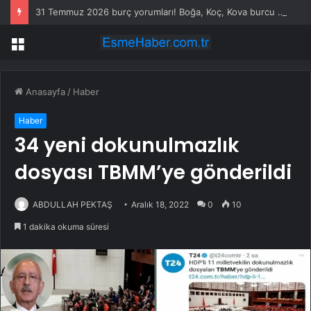
31 Temmuz 2026 burç yorumları! Boğa, Koç, Kova burcu yorumu… AŞK, EVLİLİK, SAĞLIK yorumları ne diyor?
Menü
Anasayfa
/
Haber
Haber
34 yeni dokunulmazlık
dosyası TBMM’ye gönderildi
ABDULLAH PEKTAŞ
Aralık 18, 2022
0
10
1 dakika okuma süresi