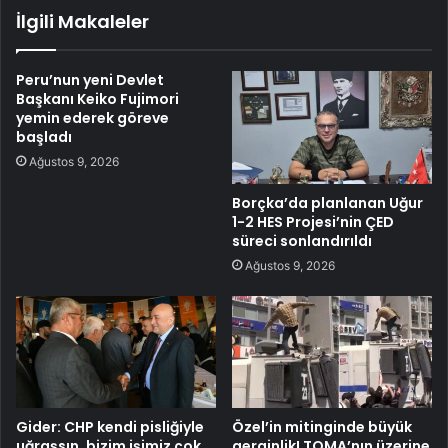
İlgili Makaleler
Peru’nun yeni Devlet
Başkanı Keiko Fujimori
yemin ederek göreve
başladı
Ağustos 9, 2026
Borçka’da planlanan Uğur
1-2 HES Projesi’nin ÇED
süreci sonlandırıldı
Ağustos 9, 2026
Gider: CHP kendi pisliğiyle
Özel’in mitinginde büyük
uğraşsın, bizim işimiz çok
gerginlik! TOMA’nın üzerine