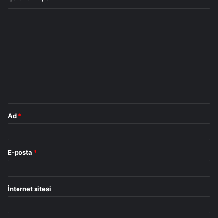
Y
o
r
u
m
*
Ad
*
E-posta
*
İnternet sitesi