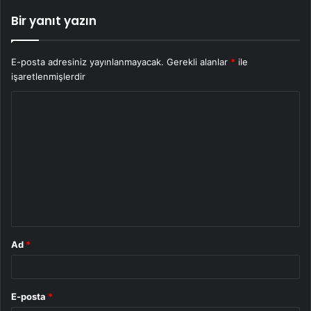
Bir yanıt yazın
E-posta adresiniz yayınlanmayacak.
Gerekli alanlar
*
ile
işaretlenmişlerdir
Y
o
r
u
m
*
Ad
*
E-posta
*