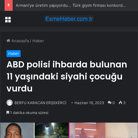
Armani’ye üretim yapıyordu… Türk giyim firması konkordato ilan etti
Menü
Anasayfa
/
Haber
Haber
ABD polisi ihbarda bulunan
11 yaşındaki siyahi çocuğu
vurdu
BERFU KARACAN ERŞEKERCİ
Haziran 16, 2023
0
3
1 dakika okuma süresi