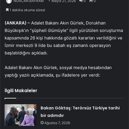
NURCAN BAYRAM
Mayıs 21, 2026
0
0
1 dakika okuma süresi
(ANKARA) –
Adalet Bakanı Akın Gürlek, Dorukhan
Büyükışık’ın “şüpheli ölümüyle” ilgili yürütülen soruşturma
kapsamında 26 kişi hakkında gözaltı kararları verildiğini ve
İzmir merkezli 9 ilde bu sabah eş zamanlı operasyon
başlatıldığını açıkladı.
Adalet Bakanı Akın Gürlek, sosyal medya hesabından
yaptığı yazılı açıklamada, şu ifadelere yer verdi:
İlgili Makaleler
Bakan Göktaş: Terörsüz Türkiye tarihi
bir adımdır
Ağustos 7, 2026