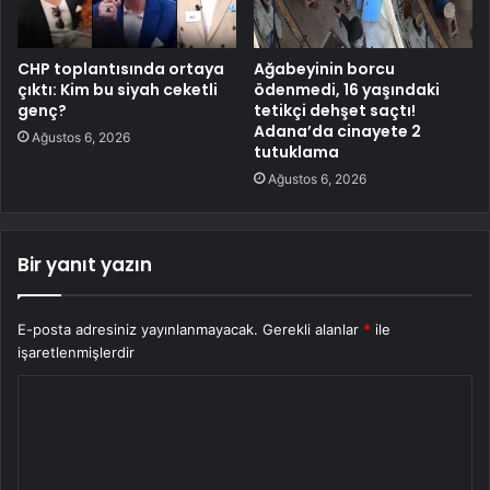
CHP toplantısında ortaya
Ağabeyinin borcu
çıktı: Kim bu siyah ceketli
ödenmedi, 16 yaşındaki
genç?
tetikçi dehşet saçtı!
Adana’da cinayete 2
Ağustos 6, 2026
tutuklama
Ağustos 6, 2026
Bir yanıt yazın
E-posta adresiniz yayınlanmayacak.
Gerekli alanlar
*
ile
işaretlenmişlerdir
Y
o
r
u