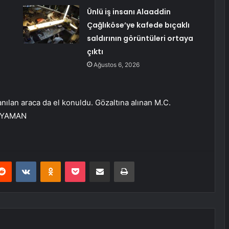
Ünlü iş insanı Alaaddin
Çağlıköse’ye kafede bıçaklı
saldırının görüntüleri ortaya
çıktı
Ağustos 6, 2026
llanılan araca da el konuldu. Gözaltına alınan M.C.
ADIYAMAN
erest
Reddit
VKontakte
Odnoklassniki
Pocket
E-Posta ile paylaş
Yazdır