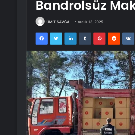
Bandrolsüz Maka
ÜMİT SAVĞA
Aralık 13, 2025
Facebook
Twitter
LinkedIn
Tumblr
Pinterest
Reddit