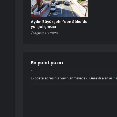
Aydın Büyükşehir’den Söke’de
yol çalışması
Ağustos 6, 2026
Bir yanıt yazın
E-posta adresiniz yayınlanmayacak.
Gerekli alanlar
*
i
Y
o
r
u