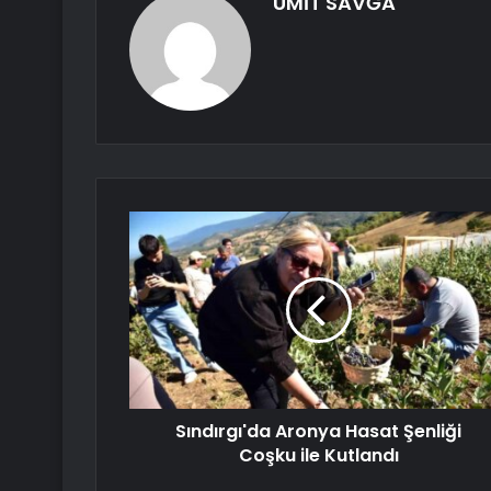
ÜMİT SAVĞA
Sındırgı'da Aronya Hasat Şenliği
Coşku ile Kutlandı