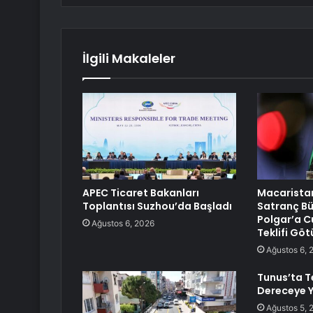
İlgili Makaleler
APEC Ticaret Bakanları
Macarista
Toplantısı Suzhou’da Başladı
Satranç Bü
Polgar’a C
Ağustos 6, 2026
Teklifi Gö
Ağustos 6, 
Tunus’ta 
Dereceye Y
Ağustos 5, 