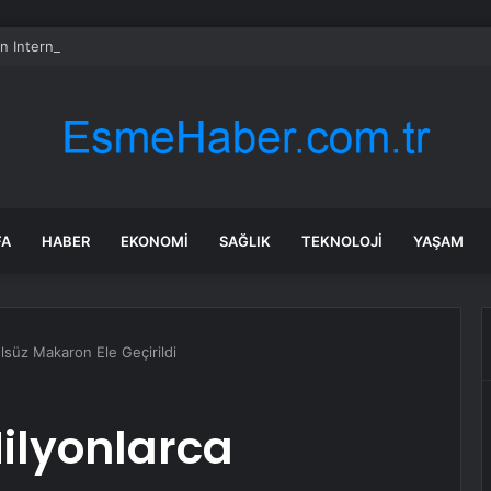
n International hisseleri neden düşüyor?
FA
HABER
EKONOMI
SAĞLIK
TEKNOLOJI
YAŞAM
lsüz Makaron Ele Geçirildi
ilyonlarca