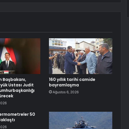
n Başbakanı,
160 yıllık tarihi camide
yük Ustası Judit
bayramlaşma
umhurbaşkanlığı
Ağustos 6, 2026
türecek
2026
Termometreler 50
aklaştı
2026