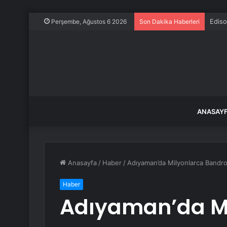
Ediso
Perşembe, Ağustos 6 2026
Son Dakika Haberleri
ANASAY
Anasayfa
/
Haber
/
Adıyaman’da Milyonlarca Bandro
Haber
Adıyaman’da M