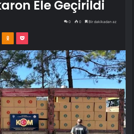
ron Ele Geçirildi
0
0
Bir dakikadan az
VKontakte
Odnoklassniki
Pocket