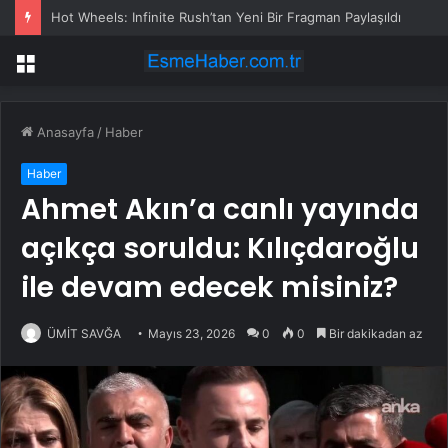
Hot Wheels: Infinite Rush’tan Yeni Bir Fragman Paylaşıldı
Menü
Anasayfa
/
Haber
Haber
Ahmet Akın’a canlı yayında
açıkça soruldu: Kılıçdaroğlu
ile devam edecek misiniz?
ÜMİT SAVĞA
Mayıs 23, 2026
0
0
Bir dakikadan az