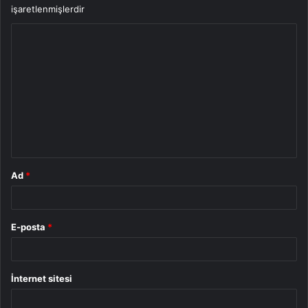
işaretlenmişlerdir
Y
o
r
u
m
*
Ad
*
E-posta
*
İnternet sitesi