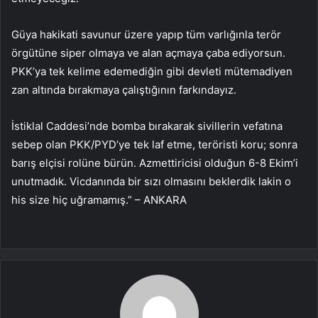
Güya hakikati savunur üzere yapıp tüm varlığınla terör
örgütüne siper olmaya ve alan açmaya çaba ediyorsun.
PKK’ya tek kelime edemediğin gibi devleti mütemadiyen
zan altında bırakmaya çalıştığının farkındayız.
İstiklal Caddesi’nde bomba bırakarak sivillerin vefatına
sebep olan PKK/PYD’ye tek laf etme, teröristi koru; sonra
barış elçisi rolüne bürün. Azmettiricisi olduğun 6-8 Ekim’i
unutmadık. Vicdanında bir sızı olmasını beklerdik lakin o
his size hiç uğramamış.” – ANKARA