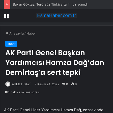
Bakan Göktaş: Terörsüz Türkiye tarihi bir adımdır
Menü
Anasayfa
/
Haber
Haber
AK Parti Genel Başkan
Yardımcısı Hamza Dağ’dan
Demirtaş’a sert tepki
AHMET GAZİ
Kasım 24, 2022
0
9
1 dakika okuma süresi
AK Parti Genel Lider Yardımcısı Hamza Dağ, cezaevinde