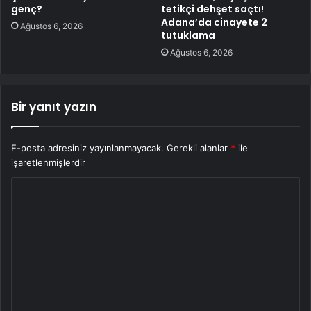
genç?
tetikçi dehşet saçtı!
Adana’da cinayete 2
Ağustos 6, 2026
tutuklama
Ağustos 6, 2026
Bir yanıt yazın
E-posta adresiniz yayınlanmayacak.
Gerekli alanlar
*
ile
işaretlenmişlerdir
Y
o
r
u
m
*