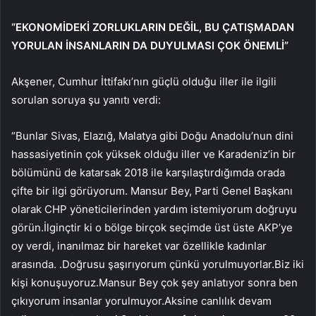
“EKONOMİDEKİ ZORLUKLARIN DEĞİL, BU ÇATIŞMADAN
YORULAN İNSANLARIN DA DUYULMASI ÇOK ÖNEMLİ”
Akşener, Cumhur İttifakı’nın güçlü olduğu iller ile ilgili
sorulan soruya şu yanıtı verdi:
“Bunlar Sivas, Elazığ, Malatya gibi Doğu Anadolu’nun dini
hassasiyetinin çok yüksek olduğu iller ve Karadeniz’in bir
bölümünü de katarsak 2018 ile karşılaştırdığımda orada
çifte bir ilgi görüyorum. Mansur Bey, Parti Genel Başkanı
olarak CHP yöneticilerinden yardım istemiyorum doğruyu
görün.İlginçtir ki o bölge birçok seçimde üst üste AKP’ye
oy verdi, inanılmaz bir hareket var özellikle kadınlar
arasında. .Doğrusu şaşırıyorum çünkü yorulmuyorlar.Biz iki
kişi konuşuyoruz.Mansur Bey çok şey anlatıyor sonra ben
çıkıyorum insanlar yorulmuyor.Aksine canlılık devam