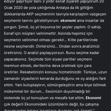
ediyor şaşırtıyor beni 3 yıldır esnaf ziyareti yapıyorum 20
Ocak 2020 de yola çıktığımda Antalya da ilk gittiğim
dükkanlarda AKP seçmeninin tavrıyla karşılaştım vazgeçen
seçmenin tavrını görebiliyorum.
ekonomi
ama insanlar da
yorgun. Şimdi, üç yıl boyunca bir şeyler yaptım. O sahip.
Esnaf için müşteri velinimettir. Aslında hepimiz için
seçmenin velinimet olması gerekir… Kitle partilerinde
nesne seçmendir. Dinlersiniz… Ondan sonra analizinizi
üretirsiniz. O analizi paylaşıyorsun. Bunu seçime kadar
yapacaksınız. Seçimde tüm siyasi partiler seçmeni
memnun etmek, dertlerine deva üretmek için çare
üretirler. Rekabetinizin konusu hizmetinizdir. Türkiye, uzun
zamandır siyasilerin kenarda durduğunu ve oy aldığını fark
ettim. Yani kutuplaştırın, sömürgeleştirin ama ikiye bölmek
mükemmel bir durum… Sesimizin duyulmadığı bir
sistemde üç yıl konuştum ve mesafe kat ettim.
Ekonomi
çok değerli Ekonomideki üzüntülerin değil, bu çatışma
durumundan bıkmış insanların duyması çok önemli.”