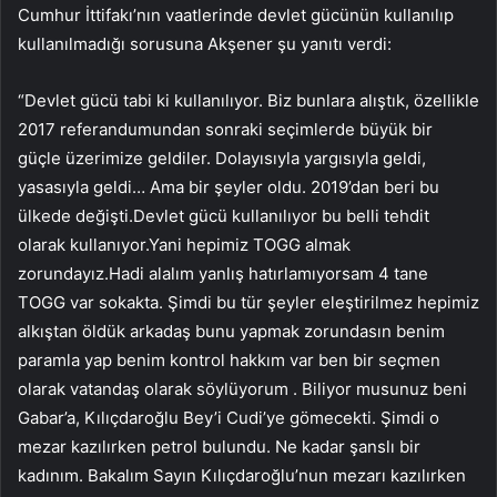
Cumhur İttifakı’nın vaatlerinde devlet gücünün kullanılıp
kullanılmadığı sorusuna Akşener şu yanıtı verdi:
“Devlet gücü tabi ki kullanılıyor. Biz bunlara alıştık, özellikle
2017 referandumundan sonraki seçimlerde büyük bir
güçle üzerimize geldiler. Dolayısıyla yargısıyla geldi,
yasasıyla geldi… Ama bir şeyler oldu. 2019’dan beri bu
ülkede değişti.Devlet gücü kullanılıyor bu belli tehdit
olarak kullanıyor.Yani hepimiz TOGG almak
zorundayız.Hadi alalım yanlış hatırlamıyorsam 4 tane
TOGG var sokakta. Şimdi bu tür şeyler eleştirilmez hepimiz
alkıştan öldük arkadaş bunu yapmak zorundasın benim
paramla yap benim kontrol hakkım var ben bir seçmen
olarak vatandaş olarak söylüyorum . Biliyor musunuz beni
Gabar’a, Kılıçdaroğlu Bey’i Cudi’ye gömecekti. Şimdi o
mezar kazılırken petrol bulundu. Ne kadar şanslı bir
kadınım. Bakalım Sayın Kılıçdaroğlu’nun mezarı kazılırken