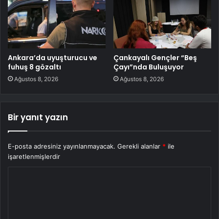
Ankara’da uyuşturucu ve
Çankayalı Gençler “Beş
fuhuş 8 gözaltı
Çayı”nda Buluşuyor
Ağustos 8, 2026
Ağustos 8, 2026
Bir yanıt yazın
E-posta adresiniz yayınlanmayacak.
Gerekli alanlar
*
ile
işaretlenmişlerdir
Y
o
r
u