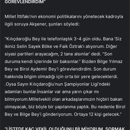
GÖREVLENDİRDİM”
Millet İttifakı’nın ekonomi politikalarını yönetecek kadroyla
ilgili soruya Akşener, şunları söyledi:
“Kılıçdaroğlu Bey ile telefonlaştık 3-4 gün oldu. Bana ‘Siz
ikiniz Selin Sayek Böke ve Faik Öztrak’ı atıyorum. Diğer
siyasi partileri arayacağım, 2 tane alsınlar’ dedi. “Son
duruma kendi içlerinde bir baksınlar.” Bizden Bilge Yılmaz
Bey ve Birol Aydemir Bey’i görevlendirdim. Son durum
hakkında bilgim olmadığı için orta bir yere geleceklerdi.
.Oysa Sayın Kılıçdaroğlu’nun Şampiyonlar Ligi’ndeki
adamları bunlar.İnsanlar var ama yarın çıkar mı
bilmiyorum.Milletvekili olan arkadaşlarımızın hiçbiri bakan
olmayacak, biz böyle bir yapılanma yaptık. Bu nedenle Birol
Bey ve Bilge Bey’i gönderiyorum. Ortaya 12 kişi gelecek.”
“LİSTEDE KAÇ VEKİL OLDUĞUNU BİLMİYORUM. SORMAK