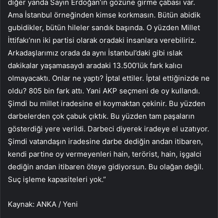
diğer yanda Sayın Erdoğan’ın gözüne girme çabası var.
Ama İstanbul örneğinden kimse korkmasın. Bütün abidik
gubidikler, bütün hileler sandık başında. O yüzden Millet
İttifakı’nın iki partisi olarak oradaki insanlara verebiliriz.
Arkadaşlarımız orada da aynı İstanbul’daki gibi ıslak
dakikalar yaşamasaydı aradaki 13.500’lük fark kalıcı
olmayacaktı. Onlar ne yaptı? İptal ettiler. İptal ettiğinizde ne
oldu? 805 bin fark attı. Yani AKP seçmeni de oy kullandı.
Şimdi bu millet iradesine el koymaktan çekinir. Bu yüzden
darbelerden çok çabuk çıktık. Bu yüzden tam paşaların
gösterdiği yere verildi. Darbeci diyerek iradeye el uzatıyor.
Şimdi vatandaşın iradesine darbe dediğin andan itibaren,
kendi partine oy vermeyenleri hain, terörist, hain, işgalci
dediğin andan itibaren öteye gidiyorsun. Bu olağan değil.
Suç işleme kapasiteleri yok.”
Kaynak: ANKA / Yeni