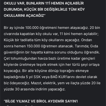
OKULU VAR, BUNLARIN 11’İ HEMEN AÇILABİLİR
DURUMDA; KÜÇÜK BİR DEĞİŞİKLİKLE TÜM KÖY
OKULLARINI AÇACAĞIZ”
Bir ay içinde 100.000 öğretmeni hemen atayacağız. 20 bin
civarında kapatılan köy okulu var, 11 bini hemen açılabilir;
Küçük bir tadilatla tüm köy okullarını açacağız. Ondan
sonra hemen 150.000 öğretmen atanacak. Tarımda; Gıda
güvenliğinin bir hayatta kalma sorunu olduğunu öğrendik.
Çet tohumluğundan havza bazlı üretime kadar gençleri
köylerde üretmeye teşvik etmek için her türlü şeyi ortaya
koyacağız. Bir aile köyüne dönüp toprağını ekmeye
başladığında 5 yıl SSK veya BAĞ KUR’larını devlet olarak
biz ödeyeceğiz. Mazot, elektrik, yem ve ilaçta yüzde 20 ile
yüzde 30 arasında indirim yapacağız.
“BİLGE YILMAZ VE BİROL AYDEMİR SAYIN’I