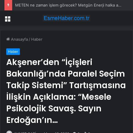
METEN ne zaman işlem görecek? Metgün Enerji halka arz kaç lot verdi?
Menü
Anasayfa
/
Haber
Haber
Akşener’den “İçişleri
Bakanlığı’nda Paralel Seçim
Takip Sistemi” Tartışmasına
İlişkin Açıklama: “Mesele
Psikolojik Savaş. Sayın
Erdoğan’ın…