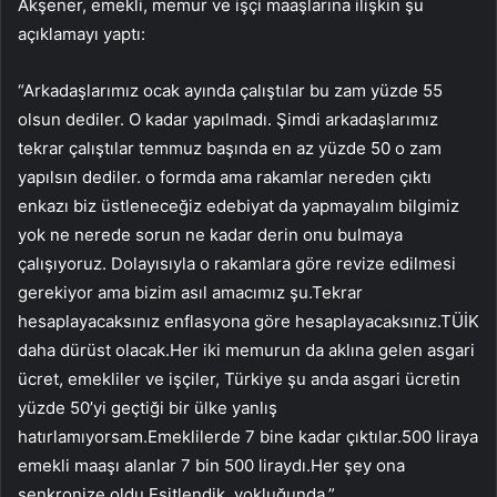
Akşener, emekli, memur ve işçi maaşlarına ilişkin şu
açıklamayı yaptı:
“Arkadaşlarımız ocak ayında çalıştılar bu zam yüzde 55
olsun dediler. O kadar yapılmadı. Şimdi arkadaşlarımız
tekrar çalıştılar temmuz başında en az yüzde 50 o zam
yapılsın dediler. o formda ama rakamlar nereden çıktı
enkazı biz üstleneceğiz edebiyat da yapmayalım bilgimiz
yok ne nerede sorun ne kadar derin onu bulmaya
çalışıyoruz. Dolayısıyla o rakamlara göre revize edilmesi
gerekiyor ama bizim asıl amacımız şu.Tekrar
hesaplayacaksınız enflasyona göre hesaplayacaksınız.TÜİK
daha dürüst olacak.Her iki memurun da aklına gelen asgari
ücret, emekliler ve işçiler, Türkiye şu anda asgari ücretin
yüzde 50’yi geçtiği bir ülke yanlış
hatırlamıyorsam.Emeklilerde 7 bine kadar çıktılar.500 liraya
emekli maaşı alanlar 7 bin 500 liraydı.Her şey ona
senkronize oldu.Eşitlendik. yokluğunda.”