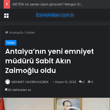
METEN ne zaman işlem görecek? Metgün Enerji halka arz kaç lot verdi?
Menü
Anasayfa
/
Haber
Haber
Antalya’nın yeni emniyet
müdürü Sabit Akın
Zaimoğlu oldu
MEHMET HAZBİN KAZBEK
Kasım 15, 2025
0
0
Bir dakikadan az