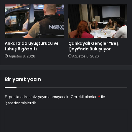
Ankara’da uyuşturucu ve
Çankayalı Gençler “Beş
fuhuş 8 gözaltı
Çayı”nda Buluşuyor
Ağustos 8, 2026
Ağustos 8, 2026
Bir yanıt yazın
E-posta adresiniz yayınlanmayacak.
Gerekli alanlar
*
ile
işaretlenmişlerdir
Y
o
r