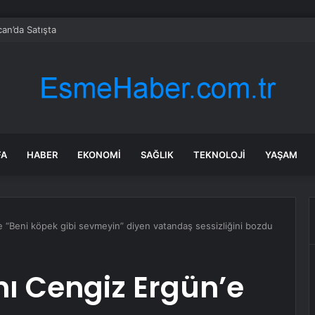
can’da Satışta
FA
HABER
EKONOMI
SAĞLIK
TEKNOLOJI
YAŞAM
e “Beni köpek gibi sevmeyin” diyen vatandaş sessizliğini bozdu
ı Cengiz Ergün’e