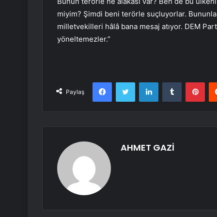
Bunun terörle ne alakası var? Ben de bu ülkeni
miyim? Şimdi beni terörle suçluyorlar. Bununla
milletvekilleri hâlâ bana mesaj atıyor. DEM Part
yöneltemezler.”
Facebook
Twitter
LinkedIn
Tumblr
Pint
Paylaş
AHMET GAZİ