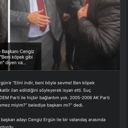
ün’e “Elini indir, beni böyle sevme! Ben köpek
atör ilan edildiğini söyleyerek isyan etti. Suç
DEM Parti ile hiçbir bağlantım yok. 2005-2006 AK Parti
remez miyim?” belediye başkanı mı?” dedi.
 başkan adayı Cengiz Ergün ile bir vatandaş arasında
oturdu.