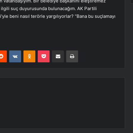
n vatandaşıyım. Bir belediye başkanını eleştiremez
 ilgili suç duyurusunda bulunacağım. AK Partili
i’yle beni nasıl terörle yargılıyorlar? “Bana bu suçlamayı
erest
Reddit
VKontakte
Odnoklassniki
Pocket
E-Posta ile paylaş
Yazdır