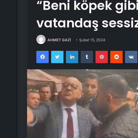
“Beni köpek gib
vatandaş sessiz
AHMET GAZİ
Şubat 15, 2024
Facebook
Twitter
LinkedIn
Tumblr
Pinterest
Reddit