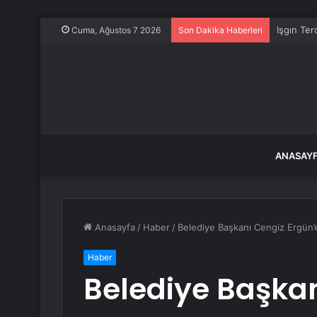
Işgın Ter
Cuma, Ağustos 7 2026
Son Dakika Haberleri
ANASAY
Anasayfa
/
Haber
/
Belediye Başkanı Cengiz Ergün’
Haber
Belediye Başkan