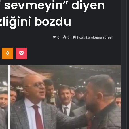
i sevmeyin” diyen
liğini bozdu
0
3
1 dakika okuma süresi
VKontakte
Odnoklassniki
Pocket