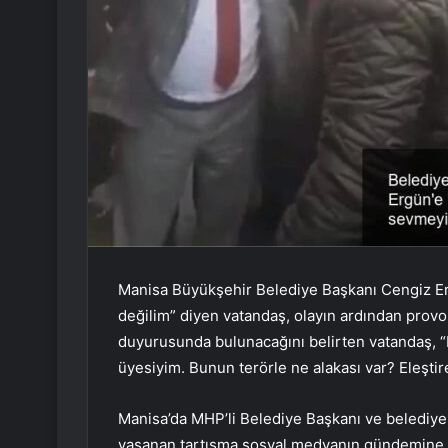
Manisa Büyükşehir Belediye Başkanı Cengiz Erg
değilim” diyen vatandaş, olayın ardından provok
duyurusunda bulunacağını belirten vatandaş, “
üyesiyim. Bunun terörle ne alakası var? Eleşti
Manisa’da MHP’li Belediye Başkanı ve belediye
yaşanan tartışma sosyal medyanın gündemine 