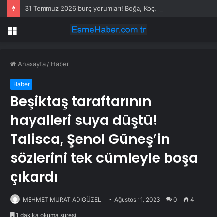
31 Temmuz 2026 burç yorumları! Boğa, Koç, Kova burcu yorumu… AŞK, EVLİLİK, SAĞLIK yorumları ne diyor?
Menü
Anasayfa
/
Haber
Haber
Beşiktaş taraftarının
hayalleri suya düştü!
Talisca, Şenol Güneş’in
sözlerini tek cümleyle boşa
çıkardı
MEHMET MURAT ADIGÜZEL
Ağustos 11, 2023
0
4
1 dakika okuma süresi