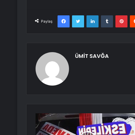
Facebook
Twitter
LinkedIn
Tumblr
Pint
Paylaş
ÜMİT SAVĞA