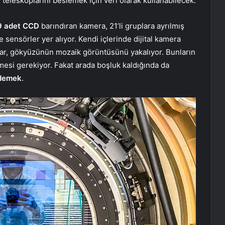
 teleskoplarını beslemek için veri olarak kullanabilecek.
9 adet CCD
barındıran kamera, 21’li gruplara ayrılmış
ensörler yer alıyor. Kendi içlerinde dijital kamera
lar, gökyüzünün mozaik görüntüsünü yakalıyor. Bunların
si gerekiyor. Fakat arada boşluk kaldığında da
 demek
.