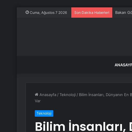
Bakan Gök
Cuma, Ağustos 7 2026
Son Dakika Haberleri
ANASAY
Anasayfa
/
Teknoloji
/
Bilim İnsanları, Dünyanın En 
Var
Teknoloji
Bilim İnsanları