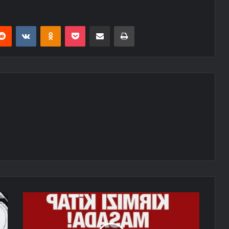
erest
Reddit
VKontakte
Odnoklassniki
Pocket
E-Posta ile paylaş
Yazdır