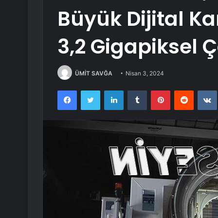
Büyük Dijital Ka
3,2 Gigapiksel 
ÜMİT SAVĞA
Nisan 3, 2024
Facebook
Twitter
LinkedIn
Tumblr
Pinterest
Reddit