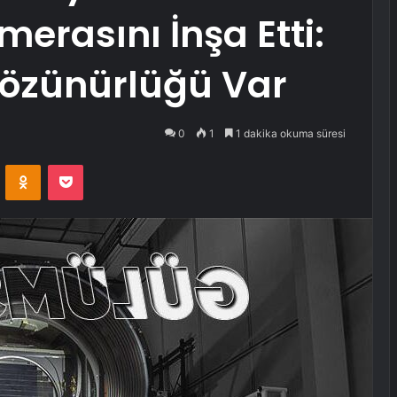
merasını İnşa Etti:
Çözünürlüğü Var
0
1
1 dakika okuma süresi
VKontakte
Odnoklassniki
Pocket