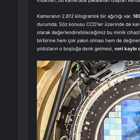
insanları, bu kamerada yakalanan olayları kendi
Kameranın 2.812 kilogramlık bir ağırlığı var.
18
durumda. Söz konusu CCD’ler üzerinde de kare s
olarak değerlendirebileceğimiz bu minik cihaz
birbirine hem çok yakın olması hem de değmeme
yıldızların o boşluğa denk gelmesi,
veri kaybı