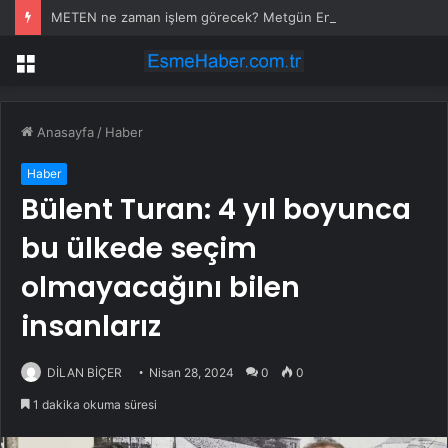
METEN ne zaman işlem görecek? Metgün Enerji halka arz kaç lot verdi?
Menü
Anasayfa
/
Haber
Haber
Bülent Turan: 4 yıl boyunca
bu ülkede seçim
olmayacağını bilen
insanlarız
DİLAN BİÇER
Nisan 28, 2024
0
0
1 dakika okuma süresi