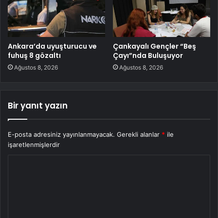
Ankara’da uyuşturucu ve
Çankayalı Gençler “Beş
fuhuş 8 gözaltı
Çayı”nda Buluşuyor
Ağustos 8, 2026
Ağustos 8, 2026
Bir yanıt yazın
E-posta adresiniz yayınlanmayacak.
Gerekli alanlar
*
ile
işaretlenmişlerdir
Y
o
r
u