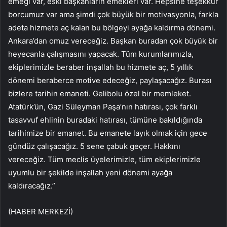
emeği var, eski başkanların emekleri var. Hepsine teşekkür
borcumuz var ama şimdi çok büyük bir motivasyonla, farkla
adeta hizmete aç kalan bu bölgeyi ayağa kaldırma dönemi.
Ankara’dan omuz vereceğiz. Başkan buradan çok büyük bir
heyecanla çalışmasını yapacak. Tüm kurumlarımızla,
ekiplerimizle beraber inşallah bu hizmete aç, 5 yıllık
dönemi beraberce motive edeceğiz, paylaşacağız. Burası
bizlere tarihin emaneti. Gelibolu özel bir memleket.
Atatürk’ün, Gazi Süleyman Paşa’nın hatırası, çok farklı
tasavvuf ehlinin buradaki hatırası, tümüne bakıldığında
tarihimize bir emanet. Bu emanete layık olmak için gece
gündüz çalışacağız. 5 sene çabuk geçer. Hakkını
vereceğiz. Tüm meclis üyelerimizle, tüm ekiplerimizle
uyumlu bir şekilde inşallah yeni dönemi ayağa
kaldıracağız.”
(HABER MERKEZİ)