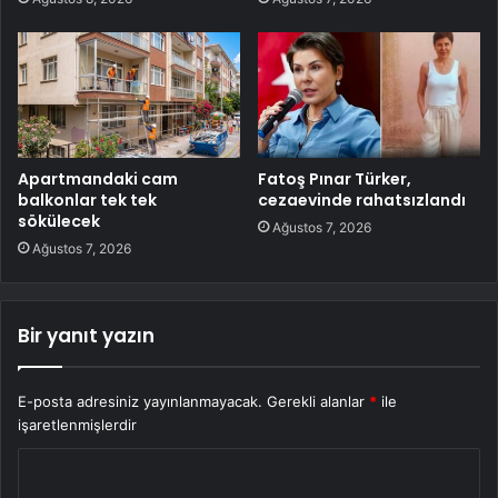
Apartmandaki cam
Fatoş Pınar Türker,
balkonlar tek tek
cezaevinde rahatsızlandı
sökülecek
Ağustos 7, 2026
Ağustos 7, 2026
Bir yanıt yazın
E-posta adresiniz yayınlanmayacak.
Gerekli alanlar
*
ile
işaretlenmişlerdir
Y
o