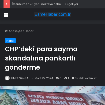
İstanbul’da 128 yeni noktaya daha EDS geliyor
Menü
Anasayfa
/
Haber
Haber
CHP’deki para sayma
skandalına pankartlı
gönderme
ÜMİT SAVĞA
Mart 25, 2024
0
1
Bir dakikadan az