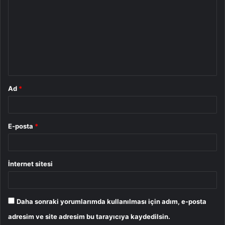
r
u
m
*
Ad
*
E-posta
*
İnternet sitesi
Daha sonraki yorumlarımda kullanılması için adım, e-posta
adresim ve site adresim bu tarayıcıya kaydedilsin.