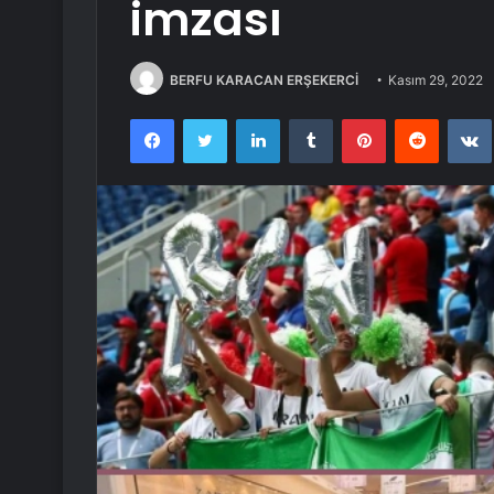
imzası
BERFU KARACAN ERŞEKERCİ
Kasım 29, 2022
Facebook
Twitter
LinkedIn
Tumblr
Pinterest
Reddit