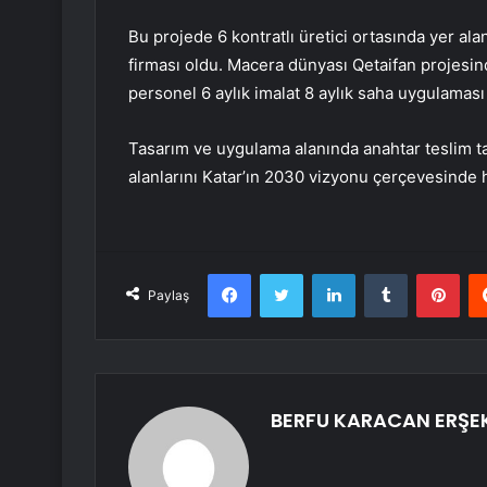
Bu projede 6 kontratlı üretici ortasında yer al
firması oldu. Macera dünyası Qetaifan projesi
personel 6 aylık imalat 8 aylık saha uygulaması
Tasarım ve uygulama alanında anahtar teslim t
alanlarını Katar’ın 2030 vizyonu çerçevesinde 
Facebook
Twitter
LinkedIn
Tumblr
Pint
Paylaş
BERFU KARACAN ERŞE