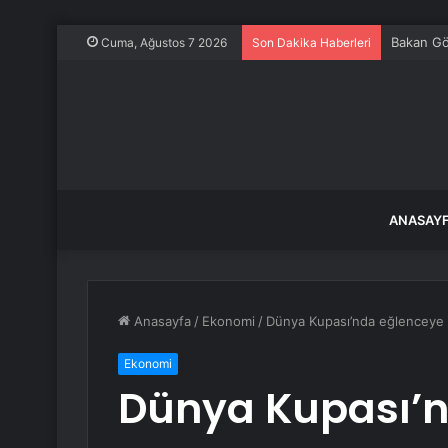
Bakan Gök
Cuma, Ağustos 7 2026
Son Dakika Haberleri
ANASAY
Anasayfa
/
Ekonomi
/
Dünya Kupası’nda eğlenceye 
Ekonomi
Dünya Kupası’n