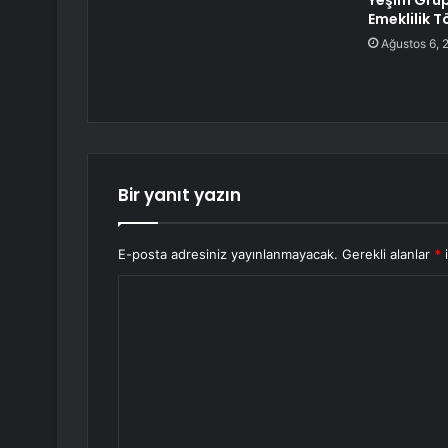
Yeşim Grup
Emeklilik T
Ağustos 6, 
Bir yanıt yazın
E-posta adresiniz yayınlanmayacak.
Gerekli alanlar
*
i
Y
o
r
u
m
*