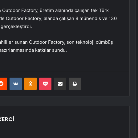
an Outdoor Factory, üretim alanında çalışan tek Türk
nde Outdoor Factory; alanda çalışan 8 mühendis ve 130
 gerçekleştirdi.
ahliller sunan Outdoor Factory, son teknoloji cümbüş
hazırlanmasında katkılar sundu.
erest
Reddit
VKontakte
Odnoklassniki
Pocket
E-Posta ile paylaş
Yazdır
KERCİ