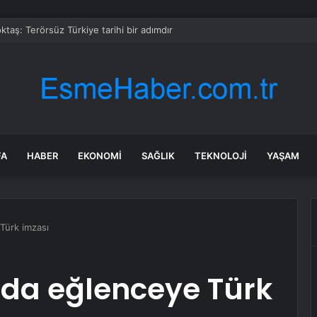
taş: Terörsüz Türkiye tarihi bir adımdır
FA
HABER
EKONOMI
SAĞLIK
TEKNOLOJI
YAŞAM
Türk imzası
da eğlenceye Türk