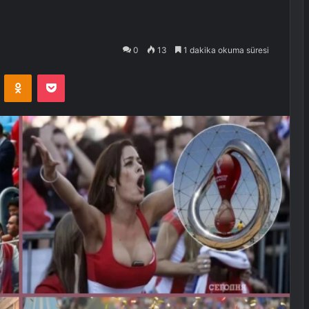
0
13
1 dakika okuma süresi
VKontakte
Odnoklassniki
Pocket