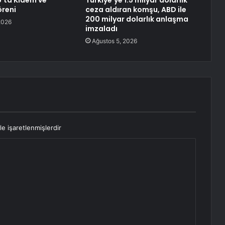
’ta Kıdem ve
Türkiye’ye 1.5 milyar dolarlık
öreni
ceza aldıran komşu, ABD ile
200 milyar dolarlık anlaşma
2026
imzaladı
Ağustos 5, 2026
le işaretlenmişlerdir