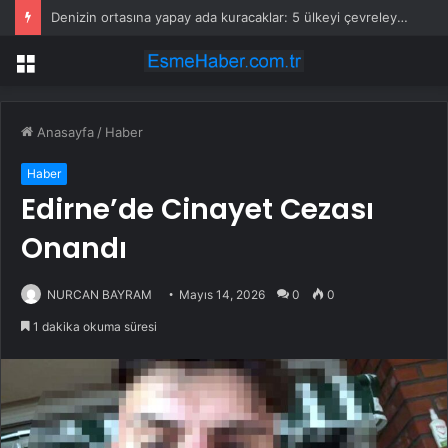
Denizin ortasına yapay ada kuracaklar: 5 ülkeyi çevreleyecek güçte
Menü
Anasayfa
/
Haber
Haber
Edirne’de Cinayet Cezası
Onandı
NURCAN BAYRAM
Mayıs 14, 2026
0
0
1 dakika okuma süresi