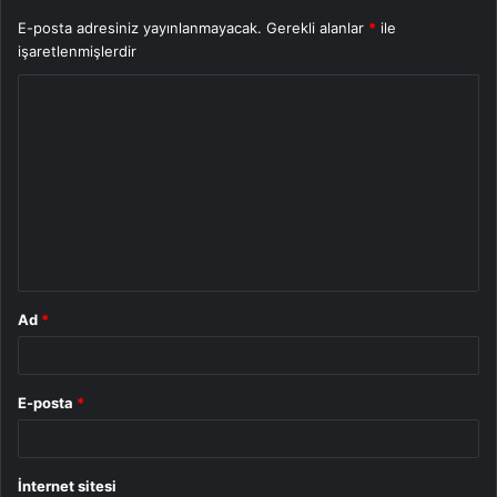
E-posta adresiniz yayınlanmayacak.
Gerekli alanlar
*
ile
işaretlenmişlerdir
Y
o
r
u
m
*
Ad
*
E-posta
*
İnternet sitesi