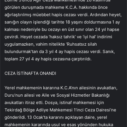
görülen duruşmada mahkeme K.C.A. hakkında önce
ağırlaştırılmış müebbet hapis cezası verdi. Ardından heyet,
sanığın olayın işlendiği tarihte 18 yaşını doldurmasına 1 ay
kalması nedeniyle bu cezayı en üst sınır olan 24 yıl hapse
çevirdi. Heyet cezada ‘haksız tahrik’ ve ‘iyi hal’ indirimi
uygulamazken, vahim nitelikte ‘Ruhsatsız silah
bulundurmak’tan da 3 yıl 4 ay hapis cezası verdi. Sanık,
toplam 27 yıl 4 ay hapis cezasına çarptırıldı.
CEZA İSTİNAFTA ONANDI
Yerel mahkemenin kararına K.C.A’nın ailesinin avukatları,
Duru’nun ailesi ve Aile ve Sosyal Hizmetler Bakanlığı
avukatları itiraz etti. Dosya, istinaf mahkemesi için
Tekirdağ Bölge Adliye Mahkemesi 1’inci Ceza Dairesi’ne
gönderildi. 13 Ocak’ta kararını açıklayan daire, yerel
mahkemenin kararında usul ve esas yönünden hukuka