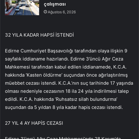
çalışması
Ağustos 6, 2026
32 YILA KADAR HAPSİ İSTENDİ
Edirne Cumhuriyet Başsavcılığı tarafından olaya ilişkin 9
sayfalık iddianame hazırlandı. Edirne 3’üncü Ağır Ceza
Mahkemesi tarafından kabul edilen iddianamede, K.C.A.
hakkında ‘Kasten öldürme’ suçundan önce ağırlaştırılmış
müebbet cezası istendi. K.C.A.’nın suç tarihinde 17 yaşında
olması nedeniyle cezasının 18 ila 24 yıla indirilmesi talep
edildi. K.C.A. hakkında ‘Ruhsatsız silah bulundurma’
suçundan da 5 yıldan 8 yıla kadar hapis cezası istendi.
27 YIL 4 AY HAPİS CEZASI
Edirne 3’üncü Ağır Ceza Mahkemesi’nde 28 Kasım’da