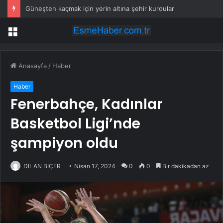
Güneşten kaçmak için yerin altına şehir kurdular
Menü
Anasayfa
/
Haber
Haber
Fenerbahçe, Kadınlar
Basketbol Ligi’nde
şampiyon oldu
DİLAN BİÇER
Nisan 17, 2024
0
0
Bir dakikadan az