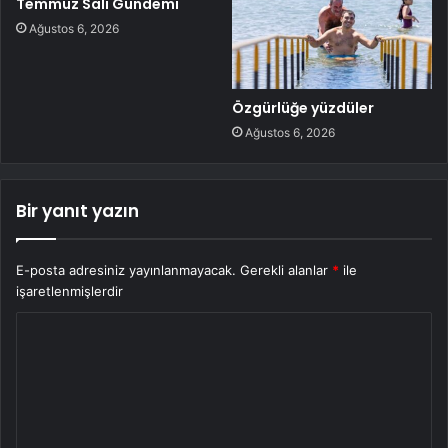
Temmuz Salı Gündemi
Ağustos 6, 2026
Özgürlüğe yüzdüler
Ağustos 6, 2026
Bir yanıt yazın
E-posta adresiniz yayınlanmayacak.
Gerekli alanlar
*
ile
işaretlenmişlerdir
Y
o
r
u
m