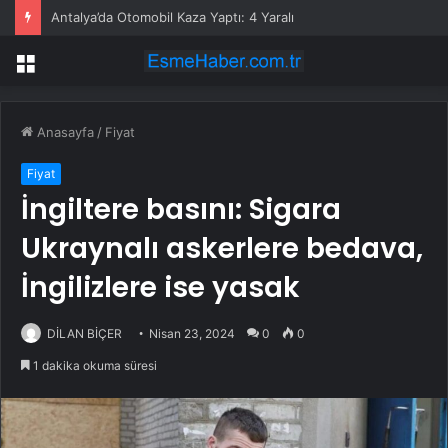
Antalya’da Otomobil Kaza Yaptı: 4 Yaralı
Menü
Anasayfa
/
Fiyat
Fiyat
İngiltere basını: Sigara
Ukraynalı askerlere bedava,
İngilizlere ise yasak
DİLAN BİÇER
Nisan 23, 2024
0
0
1 dakika okuma süresi