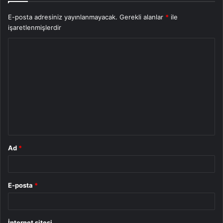
E-posta adresiniz yayınlanmayacak.
Gerekli alanlar
*
ile
işaretlenmişlerdir
Y
o
r
u
m
*
Ad
*
E-posta
*
İnternet sitesi