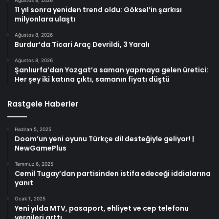
Ağustos 8, 2026
11 yıl sonra yeniden trend oldu: Göksel’in şarkısı
milyonlara ulaştı
Ağustos 8, 2026
Burdur’da Ticari Araç Devrildi, 3 Yaralı
Ağustos 8, 2026
Şanlıurfa’dan Yozgat’a saman yapmaya gelen üretici:
Her şey iki katına çıktı, samanın fiyatı düştü
Rastgele Haberler
Haziran 5, 2025
Doom’un yeni oyunu Türkçe dil desteğiyle geliyor! |
NewGamePlus
Temmuz 6, 2025
Cemil Tugay’dan partisinden istifa edeceği iddialarına
yanıt
Ocak 1, 2025
Yeni yılda MTV, pasaport, ehliyet ve cep telefonu
vergileri arttı