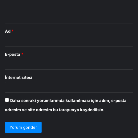
m
*
Ad
*
E-posta
*
İnternet sitesi
Daha sonraki yorumlarımda kullanılması için adım, e-posta
adresim ve site adresim bu tarayıcıya kaydedilsin.