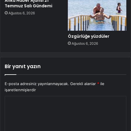
Anka Haber Ajansı 21
Temmuz Salı Gündemi
Ağustos 6, 2026
Özgürlüğe yüzdüler
Ağustos 6, 2026
Bir yanıt yazın
E-posta adresiniz yayınlanmayacak.
Gerekli alanlar
*
ile
işaretlenmişlerdir
Y
o
r
u