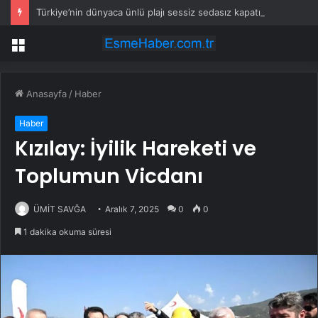
Türkiye’nin dünyaca ünlü plajı sessiz sedasız kapatıldı
Menü
Anasayfa
/
Haber
Haber
Kızılay: İyilik Hareketi ve
Toplumun Vicdanı
ÜMİT SAVĞA
Aralık 7, 2025
0
0
1 dakika okuma süresi