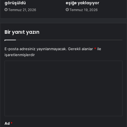
görüşüldü
eşiğe yaklaşıyor
Temmuz 21, 2026
Temmuz 19, 2026
Bir yanıt yazın
E-posta adresiniz yayınlanmayacak.
Gerekli alanlar
*
ile
işaretlenmişlerdir
Y
o
r
u
m
*
Ad
*