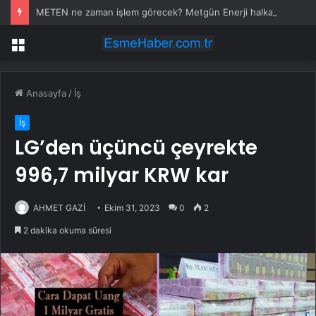
METEN ne zaman işlem görecek? Metgün Enerji halka arz kaç lot verdi?
Menü
Anasayfa
/
İş
İş
LG’den üçüncü çeyrekte
996,7 milyar KRW kar
AHMET GAZİ
Ekim 31, 2023
0
2
2 dakika okuma süresi