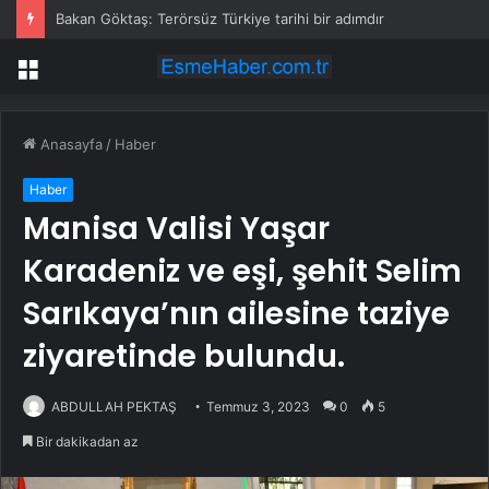
Bakan Göktaş: Terörsüz Türkiye tarihi bir adımdır
Menü
Anasayfa
/
Haber
Haber
Manisa Valisi Yaşar
Karadeniz ve eşi, şehit Selim
Sarıkaya’nın ailesine taziye
ziyaretinde bulundu.
ABDULLAH PEKTAŞ
Temmuz 3, 2023
0
5
Bir dakikadan az