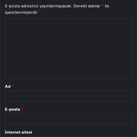
E-posta adresiniz yayınlanmayacak.
Gerekli alanlar
*
ile
işaretlenmişlerdir
Y
o
r
u
m
*
Ad
*
E-posta
*
İnternet sitesi