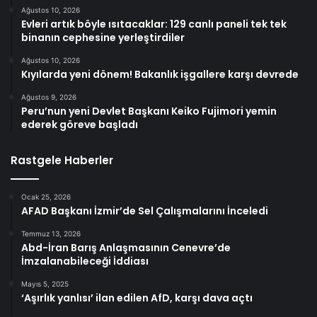
Ağustos 10, 2026
Evleri artık böyle ısıtacaklar: 129 canlı paneli tek tek
binanın cephesine yerleştirdiler
Ağustos 10, 2026
Kıyılarda yeni dönem! Bakanlık işgallere karşı devrede
Ağustos 9, 2026
Peru’nun yeni Devlet Başkanı Keiko Fujimori yemin
ederek göreve başladı
Rastgele Haberler
Ocak 25, 2026
AFAD Başkanı İzmir’de Sel Çalışmalarını İnceledi
Temmuz 13, 2026
Abd-İran Barış Anlaşmasının Cenevre’de
İmzalanabileceği İddiası
Mayıs 5, 2025
‘Aşırlık yanlısı’ ilan edilen AfD, karşı dava açtı