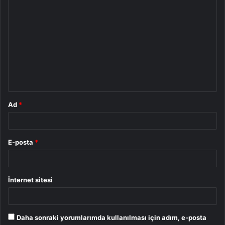
Y
o
r
u
m
*
Ad
*
E-posta
*
İnternet sitesi
Daha sonraki yorumlarımda kullanılması için adım, e-posta