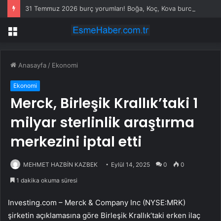
31 Temmuz 2026 burç yorumları! Boğa, Koç, Kova burcu yorumu… AŞK, EVLİLİK, SAĞLIK yorumları ne diyor?
Menü
Anasayfa
/
Ekonomi
Ekonomi
Merck, Birleşik Krallık’taki 1
milyar sterlinlik araştırma
merkezini iptal etti
MEHMET HAZBİN KAZBEK
Eylül 14, 2025
0
0
1 dakika okuma süresi
Investing.com –
Merck
& Company Inc (NYSE:MRK)
şirketin açıklamasına göre Birleşik Krallık’taki erken ilaç