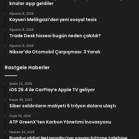
kıtalar aşıp geldiler
Ağustos 8, 2026
Kayseri Melikgazi’den yeni sosyal tesis
Ağustos 8, 2026
Trade Desk hissesi bugün neden çakıldı?
Ağustos 8, 2026
Niksar’da Otomobil Çarpışması: 3 Yaralı
Rastgele Haberler
Şubat 22, 2026
iOS 26.4 ile CarPlay’e Apple TV geliyor
Kasım 30, 2022
Siber saldırıların maliyeti 6 trilyon dolara ulaştı
Ocak 19, 2026
ATP GreenX’ten Karbon Yönetimi İnovasyonu
Haziran 24, 2025
Bomba iddia! Netanyahu’nın savaşı bitirme talebine