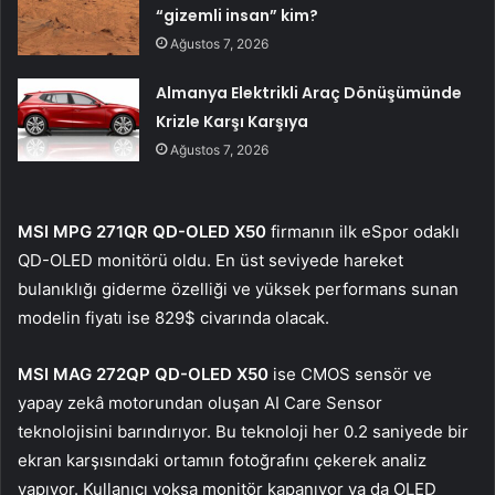
“gizemli insan” kim?
Ağustos 7, 2026
Almanya Elektrikli Araç Dönüşümünde
Krizle Karşı Karşıya
Ağustos 7, 2026
MSI MPG 271QR QD-OLED X50
firmanın ilk eSpor odaklı
QD-OLED monitörü oldu. En üst seviyede hareket
bulanıklığı giderme özelliği ve yüksek performans sunan
modelin fiyatı ise 829$ civarında olacak.
MSI MAG 272QP QD-OLED X50
ise CMOS sensör ve
yapay zekâ motorundan oluşan AI Care Sensor
teknolojisini barındırıyor. Bu teknoloji her 0.2 saniyede bir
ekran karşısındaki ortamın fotoğrafını çekerek analiz
yapıyor. Kullanıcı yoksa monitör kapanıyor ya da OLED