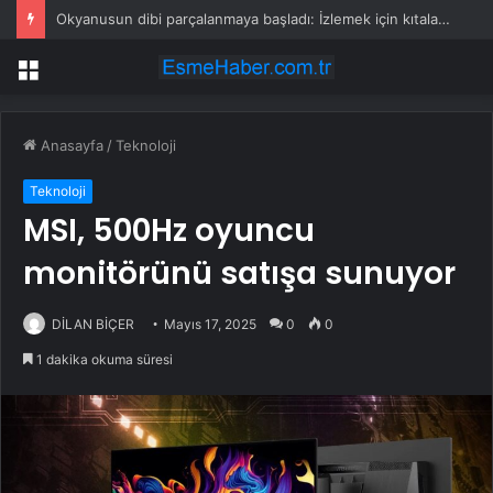
Okyanusun dibi parçalanmaya başladı: İzlemek için kıtalar aşıp geldiler
Menü
Anasayfa
/
Teknoloji
Teknoloji
MSI, 500Hz oyuncu
monitörünü satışa sunuyor
DİLAN BİÇER
Mayıs 17, 2025
0
0
1 dakika okuma süresi