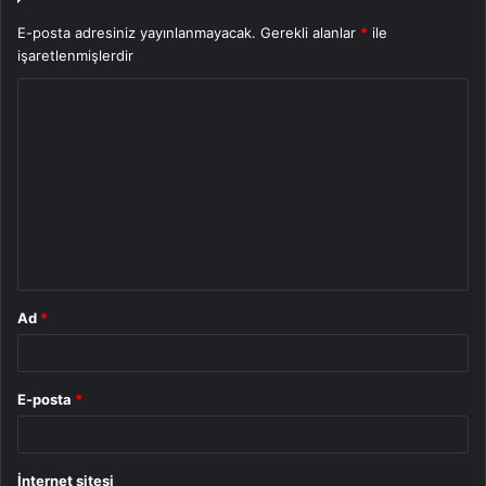
E-posta adresiniz yayınlanmayacak.
Gerekli alanlar
*
ile
işaretlenmişlerdir
Y
o
r
u
m
*
Ad
*
E-posta
*
İnternet sitesi