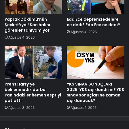
Yaprak Dökümü’nün
Eda Ece depremzedelere
Şevket’iydi! Son halini
ne dedi? Eda Ece ne dedi?
görenler tanıyamıyor
Ağustos 4, 2026
Ağustos 4, 2026
Prens Harry’ye
YKS SINAV SONUÇLARI
beklenmedik darbe!
2026: YKS açıklandı mı? YKS
Yanındakiler hemen espriyi
sınav sonuçları ne zaman
patlattı
açıklanacak?
Ağustos 3, 2026
Ağustos 2, 2026