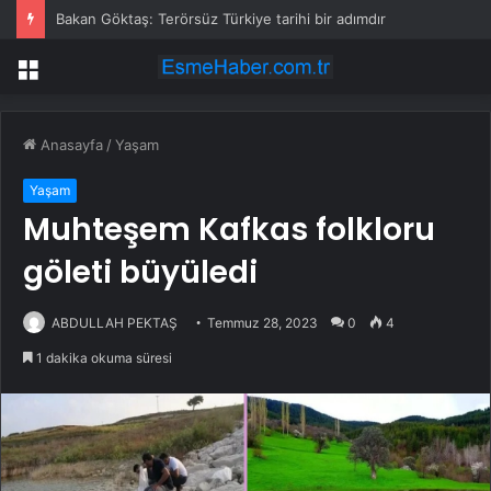
Bakan Göktaş: Terörsüz Türkiye tarihi bir adımdır
Menü
Anasayfa
/
Yaşam
Yaşam
Muhteşem Kafkas folkloru
göleti büyüledi
ABDULLAH PEKTAŞ
Temmuz 28, 2023
0
4
1 dakika okuma süresi