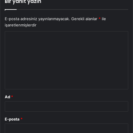
Bir yanıt yazın
E-posta adresiniz yayınlanmayacak.
Gerekli alanlar
*
ile
işaretlenmişlerdir
Y
o
r
u
m
*
Ad
*
E-posta
*