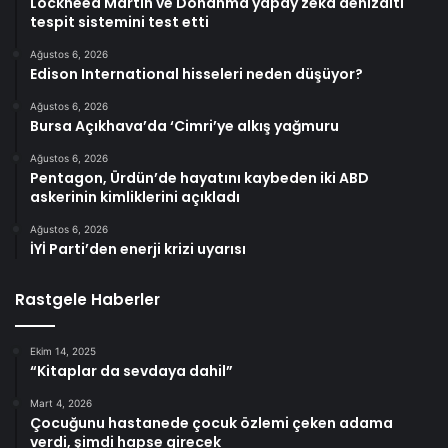
Lockheed Martin ve Donanma yapay zeka denizaltı
tespit sistemini test etti
Ağustos 6, 2026
Edison International hisseleri neden düşüyor?
Ağustos 6, 2026
Bursa Açıkhava’da ‘Cimri’ye alkış yağmuru
Ağustos 6, 2026
Pentagon, Ürdün’de hayatını kaybeden iki ABD
askerinin kimliklerini açıkladı
Ağustos 6, 2026
İYİ Parti’den enerji krizi uyarısı
Rastgele Haberler
Ekim 14, 2025
“Kitaplar da sevdaya dahil”
Mart 4, 2026
Çocuğunu hastanede çocuk özlemi çeken adama
verdi, şimdi hapse girecek