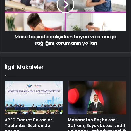
Masa başında çalışırken boyun ve omurga
sağlığını korumanın yolları
İlgili Makaleler
APEC Ticaret Bakanları
Macaristan Başbakanı,
Toplantısı Suzhou’da
Satranç Büyük Ustası Judit
Başladı
Polgar’a Cumhurbaşkanlığı