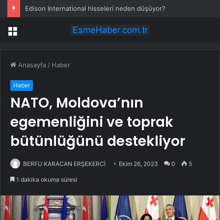
Edison International hisseleri neden düşüyor?
Menü
Anasayfa
/
Haber
Haber
NATO, Moldova’nın
egemenliğini ve toprak
bütünlüğünü destekliyor
BERFU KARACAN ERŞEKERCİ
Ekim 26, 2023
0
5
1 dakika okuma süresi