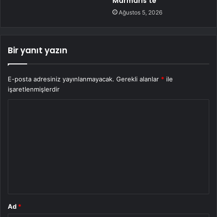
Marmaris’te
Ağustos 5, 2026
Bir yanıt yazın
E-posta adresiniz yayınlanmayacak.
Gerekli alanlar
*
ile
işaretlenmişlerdir
Y
o
r
u
m
*
Ad
*