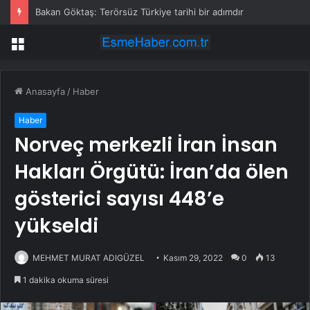
Bakan Göktaş: Terörsüz Türkiye tarihi bir adımdır
Menü
Anasayfa
/
Haber
Haber
Norveç merkezli İran İnsan
Hakları Örgütü: İran’da ölen
gösterici sayısı 448’e
yükseldi
MEHMET MURAT ADIGÜZEL
Kasım 29, 2022
0
13
1 dakika okuma süresi