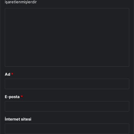
işaretlenmişlerdir
Y
o
r
u
m
*
Ad
*
E-posta
*
İnternet sitesi