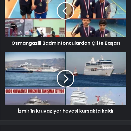
Osmangazili Badmintonculardan Çifte Başarı
İzmir'in kruvaziyer hevesi kursakta kaldı