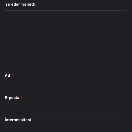
işaretlenmişlerdir
Y
o
r
u
m
*
Ad
*
E-posta
*
İnternet sitesi