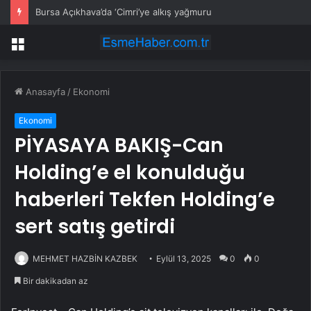
Pentagon, Ürdün’de hayatını kaybeden iki ABD askerinin kimliklerini açıkladı
Menü
Anasayfa
/
Ekonomi
Ekonomi
PİYASAYA BAKIŞ-Can
Holding’e el konulduğu
haberleri Tekfen Holding’e
sert satış getirdi
MEHMET HAZBİN KAZBEK
Eylül 13, 2025
0
0
Bir dakikadan az