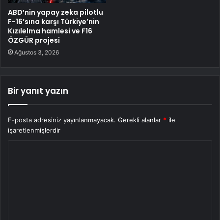
ABD’nin yapay zeka pilotlu
F-16’sına karşı Türkiye’nin
Kızılelma hamlesi ve F16
ÖZGÜR projesi
Ağustos 3, 2026
Bir yanıt yazın
E-posta adresiniz yayınlanmayacak.
Gerekli alanlar
*
ile
işaretlenmişlerdir
Y
o
r
u
m