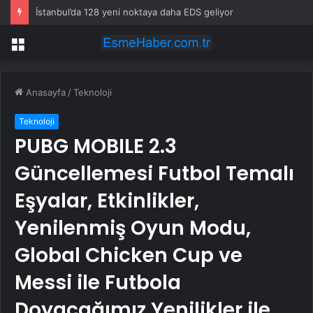
İstanbul’da 128 yeni noktaya daha EDS geliyor
Menü
Anasayfa
/
Teknoloji
Teknoloji
PUBG MOBILE 2.3
Güncellemesi Futbol Temalı
Eşyalar, Etkinlikler,
Yenilenmiş Oyun Modu,
Global Chicken Cup ve
Messi ile Futbola
Doyacağımız Yenilikler ile