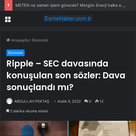
METEN ne zaman işlem görecek? Metgün Enerji halka arz kaç lot verdi?
Menü
Anasayfa
/
Ekonomi
Ekonomi
Ripple – SEC davasında
konuşulan son sözler: Dava
sonuçlandı mı?
ABDULLAH PEKTAŞ
Aralık 6, 2022
0
12
2 dakika okuma süresi