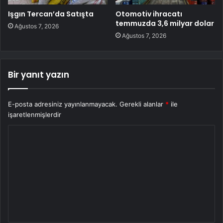
Işgın Tercan’da Satışta
Otomotiv ihracatı
temmuzda 3,6 milyar dolar
Ağustos 7, 2026
Ağustos 7, 2026
Bir yanıt yazın
E-posta adresiniz yayınlanmayacak.
Gerekli alanlar
*
ile
işaretlenmişlerdir
Y
o
r
u
m
*