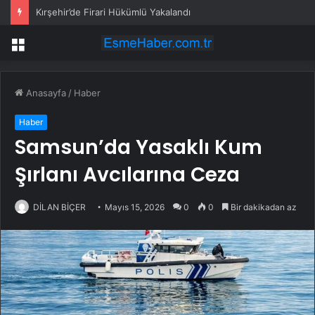
Kırşehir’de Firari Hükümlü Yakalandı
Menü
Anasayfa
/
Haber
Haber
Samsun’da Yasaklı Kum
Şırlanı Avcılarına Ceza
DİLAN BİÇER
Mayıs 15, 2026
0
0
Bir dakikadan az