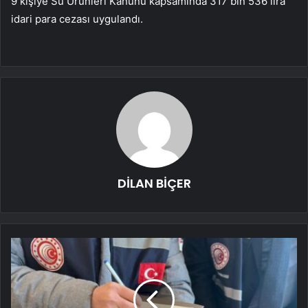
9 kişiye Su Ürünleri Kanunu kapsamında 317 bin 536 lira
idari para cezası uygulandı.
DİLAN BİÇER