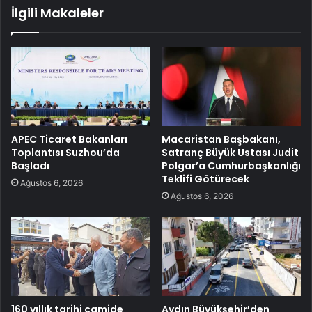
İlgili Makaleler
APEC Ticaret Bakanları
Macaristan Başbakanı,
Toplantısı Suzhou’da
Satranç Büyük Ustası Judit
Başladı
Polgar’a Cumhurbaşkanlığı
Teklifi Götürecek
Ağustos 6, 2026
Ağustos 6, 2026
160 yıllık tarihi camide
Aydın Büyükşehir’den