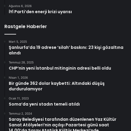
Ağustos 6, 2026
İYİ Parti’den enerji krizi uyarısı
Rastgele Haberler
Mart 5, 2025
Şanlıurfa’da 19 adrese ‘silah’ baskını: 23 kişi gözaltına
alındı
Temmuz 28, 2025
CHP’nin yeni İstanbul mitinginin adresi belli oldu
Nisan 1, 2026
Bir günde 362 dolar kaybetti: Altındaki düşüş
durdurulamıyor
Ocak 11, 2023
Soma’da yeni stadın temeli atıldı
Temmuz 2, 2024
Saray Belediyesi tarafından düzenlenen Yaz Kültür
Sanat Atölyeleri’nin açılışı Pazartesi günü saat
14.00’da Saray Atatürk Kültür Merkezi’nde