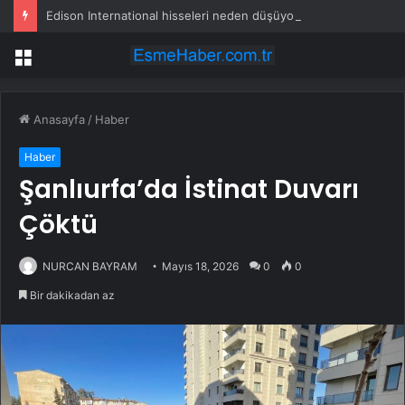
Edison International hisseleri neden düşüyor?
Menü
Anasayfa
/
Haber
Haber
Şanlıurfa’da İstinat Duvarı
Çöktü
NURCAN BAYRAM
Mayıs 18, 2026
0
0
Bir dakikadan az