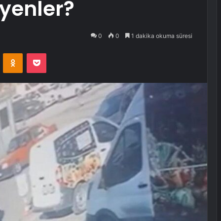
eyenler?
0
0
1 dakika okuma süresi
VKontakte
Odnoklassniki
Pocket