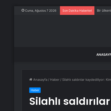
Bir ülke
Cuma, Ağustos 7 2026
Son Dakika Haberleri
ANASAY
Anasayfa
/
Haber
/
Silahlı saldırılar kaydediliyor: K
Haber
Silahlı saldırıla