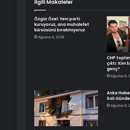
İlgili Makaleler
Özgür Özel: Yeni parti
kuruyoruz, ana muhalefet
kürsüsünü bırakmıyoruz
Ağustos 6, 2026
CHP toplan
çıktı: Kim 
genç?
Ağustos 6, 
Anka Haber
Salı Günd
Ağustos 6, 