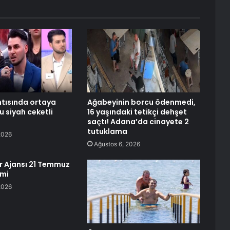
tısında ortaya
Ağabeyinin borcu ödenmedi,
bu siyah ceketli
16 yaşındaki tetikçi dehşet
saçtı! Adana’da cinayete 2
tutuklama
2026
Ağustos 6, 2026
 Ajansı 21 Temmuz
emi
2026