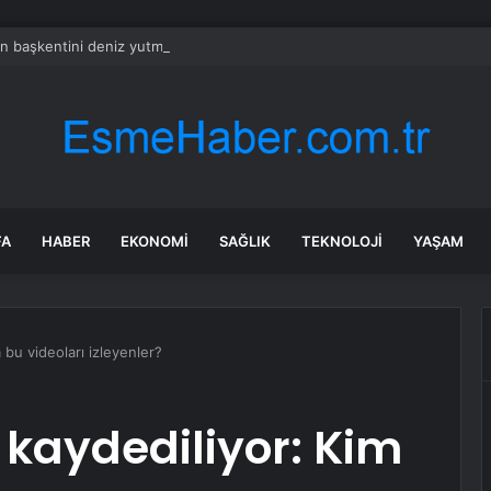
nin başkentini deniz yutmak üzere
FA
HABER
EKONOMI
SAĞLIK
TEKNOLOJI
YAŞAM
im bu videoları izleyenler?
r kaydediliyor: Kim