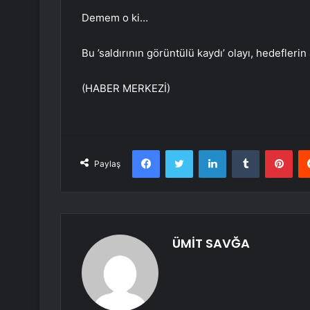
Demem o ki…
Bu ’saldırının görüntülü kaydı’ olayı, hedeflerin
(HABER MERKEZİ)
Facebook
Twitter
LinkedIn
Tumblr
Pint
Paylaş
ÜMİT SAVĞA