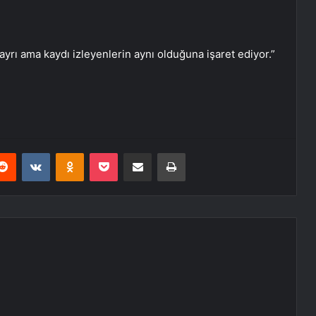
 ayrı ama kaydı izleyenlerin aynı olduğuna işaret ediyor.”
erest
Reddit
VKontakte
Odnoklassniki
Pocket
E-Posta ile paylaş
Yazdır