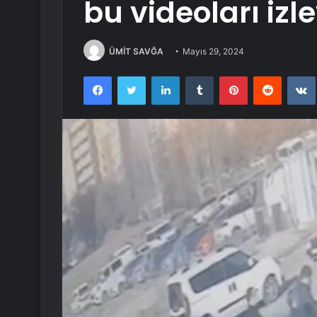
bu videoları izl
ÜMİT SAVĞA
Mayıs 29, 2024
Facebook
Twitter
LinkedIn
Tumblr
Pinterest
Reddit