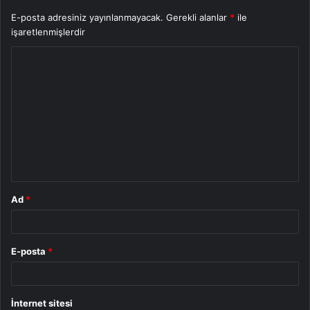
E-posta adresiniz yayınlanmayacak.
Gerekli alanlar
*
ile
işaretlenmişlerdir
Y
o
r
u
m
*
Ad
*
E-posta
*
İnternet sitesi