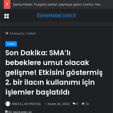
Şanlıurfa’dan Yozgat’a saman yapmaya gelen üretici: Her şey iki katına çıktı, samanın fiyatı düştü
Menü
Anasayfa
/
Haber
Haber
Son Dakika: SMA’lı
bebeklere umut olacak
gelişme! Etkisini göstermiş
2. bir ilacın kullanımı için
işlemler başlatıldı
ABDULLAH PEKTAŞ
Kasım 24, 2022
0
13
Bir dakikadan az