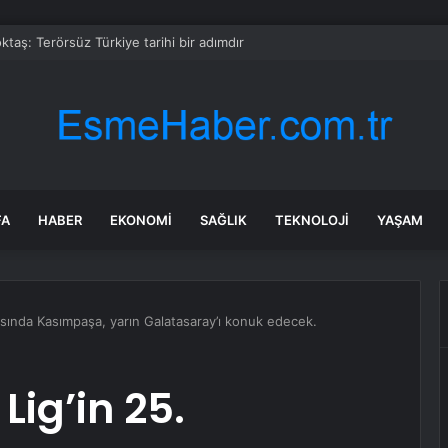
taş: Terörsüz Türkiye tarihi bir adımdır
FA
HABER
EKONOMI
SAĞLIK
TEKNOLOJI
YAŞAM
asında Kasımpaşa, yarın Galatasaray’ı konuk edecek.
Lig’in 25.