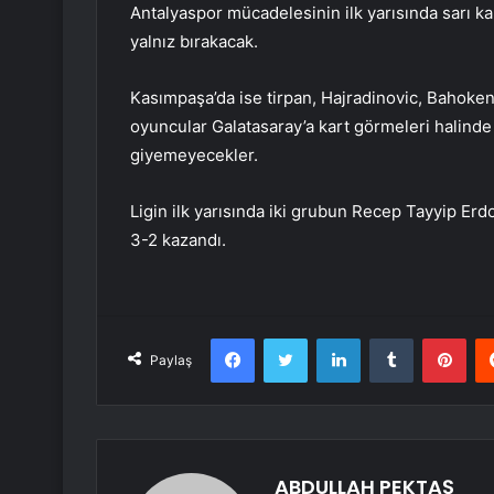
Antalyaspor mücadelesinin ilk yarısında sarı k
yalnız bırakacak.
Kasımpaşa’da ise tirpan, Hajradinovic, Bahoken
oyuncular Galatasaray’a kart görmeleri halind
giyemeyecekler.
Ligin ilk yarısında iki grubun Recep Tayyip Erd
3-2 kazandı.
Facebook
Twitter
LinkedIn
Tumblr
Pint
Paylaş
ABDULLAH PEKTAŞ