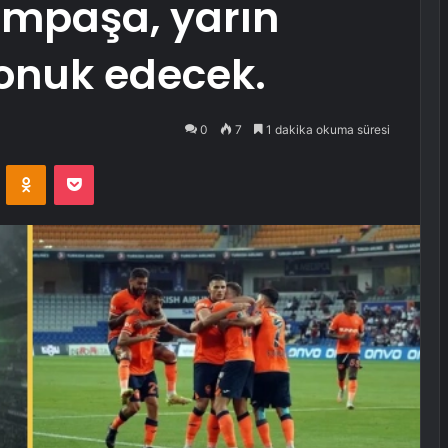
ımpaşa, yarın
konuk edecek.
0
7
1 dakika okuma süresi
VKontakte
Odnoklassniki
Pocket