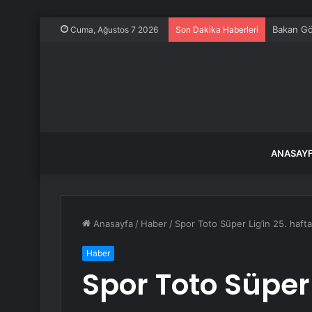
Bakan Gök
Cuma, Ağustos 7 2026
Son Dakika Haberleri
ANASAY
Anasayfa
/
Haber
/
Spor Toto Süper Lig’in 25. haft
Haber
Spor Toto Süper 