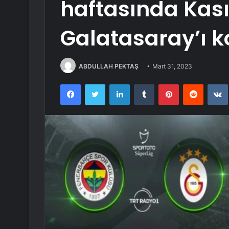
haftasında Kas
Galatasaray’ı 
ABDULLAH PEKTAŞ
Mart 31, 2023
Facebook
Twitter
LinkedIn
Tumblr
Pinterest
Reddit