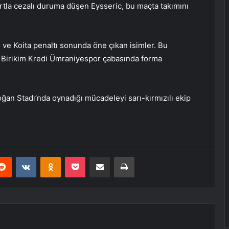
artla cezalı duruma düşen Eysseric, bu maçta takımını
 ve Koita penaltı sonunda öne çıkan isimler. Bu
e Birikim Kredi Ümraniyespor çabasında forma
oğan Stadı’nda oynadığı mücadeleyi sarı-kırmızılı ekip
erest
Reddit
VKontakte
Odnoklassniki
Pocket
E-Posta ile paylaş
Yazdır