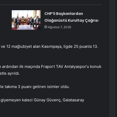
CHP’li Başkanlardan
Olağanüstü Kurultay Çağrısı
Ağustos 7, 2026
k ve 12 mağlubiyet alan Kasımpaşa, ligde 25 puanla 13.
n ardından ilk maçında Fraport TAV Antalyaspor’u konuk
tle ayrıldı.
rle takıma 3 puanı getiren isimler oldu.
a giyemeyen kaleci Günay Güvenç, Galatasaray