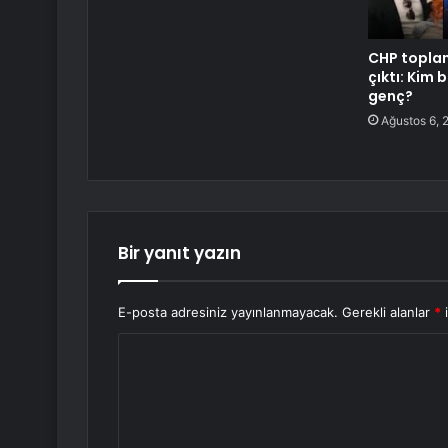
CHP toplan
çıktı: Kim 
genç?
Ağustos 6, 
Bir yanıt yazın
E-posta adresiniz yayınlanmayacak.
Gerekli alanlar
*
i
Y
o
r
u