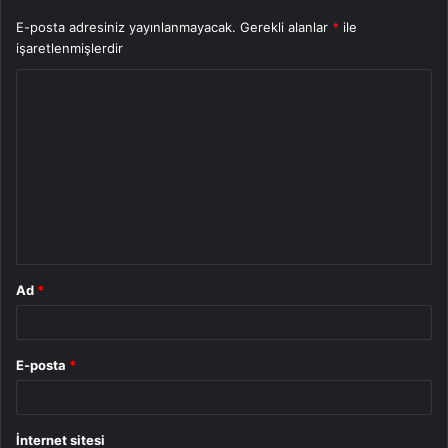
E-posta adresiniz yayınlanmayacak.
Gerekli alanlar
*
ile
işaretlenmişlerdir
Y
o
r
u
m
*
Ad
*
E-posta
*
İnternet sitesi