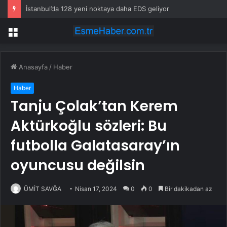
Ankara’da uyuşturucu ve fuhuş 8 gözaltı
Menü
Anasayfa
/
Haber
Haber
Tanju Çolak’tan Kerem
Aktürkoğlu sözleri: Bu
futbolla Galatasaray’ın
oyuncusu değilsin
ÜMİT SAVĞA
Nisan 17, 2024
0
0
Bir dakikadan az