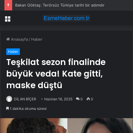
Bakan Göktaş: Terörsüz Türkiye tarihi bir adımdır
Menü
Anasayfa
/
Haber
Haber
Teşkilat sezon finalinde
büyük veda! Kate gitti,
maske düştü
DİLAN BİÇER
Haziran 16, 2025
0
0
1 dakika okuma süresi