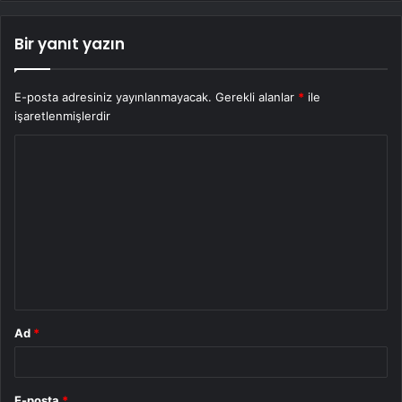
Bir yanıt yazın
E-posta adresiniz yayınlanmayacak.
Gerekli alanlar
*
ile
işaretlenmişlerdir
Y
o
r
u
m
*
Ad
*
E-posta
*