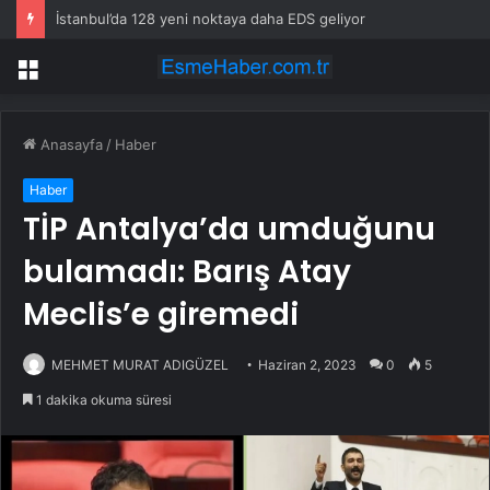
İstanbul’da 128 yeni noktaya daha EDS geliyor
Menü
Anasayfa
/
Haber
Haber
TİP Antalya’da umduğunu
bulamadı: Barış Atay
Meclis’e giremedi
MEHMET MURAT ADIGÜZEL
Haziran 2, 2023
0
5
1 dakika okuma süresi