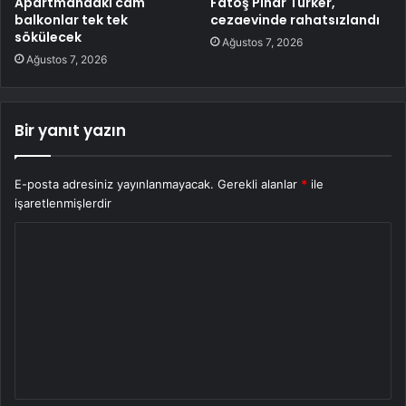
Apartmandaki cam
Fatoş Pınar Türker,
balkonlar tek tek
cezaevinde rahatsızlandı
sökülecek
Ağustos 7, 2026
Ağustos 7, 2026
Bir yanıt yazın
E-posta adresiniz yayınlanmayacak.
Gerekli alanlar
*
ile
işaretlenmişlerdir
Y
o
r
u
m
*