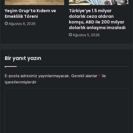
Yeşim Grup’ta Kıdem ve
Türkiye’ye 1.5 milyar
Emeklilik Töreni
dolarlık ceza aldıran
komşu, ABD ile 200 milyar
Ağustos 6, 2026
dolarlık anlaşma imzaladı
Ağustos 5, 2026
Bir yanıt yazın
E-posta adresiniz yayınlanmayacak.
Gerekli alanlar
*
ile
işaretlenmişlerdir
Y
o
r
u
m