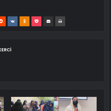
erest
Reddit
VKontakte
Odnoklassniki
Pocket
E-Posta ile paylaş
Yazdır
KERCİ