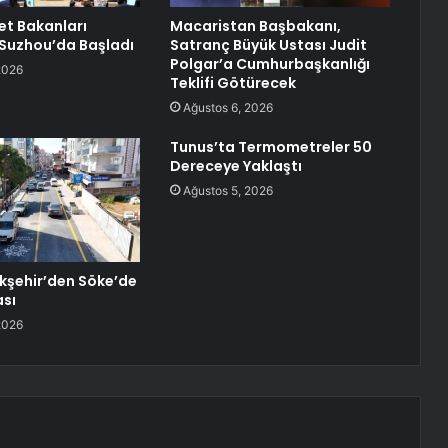
et Bakanları
Macaristan Başbakanı,
 Suzhou’da Başladı
Satranç Büyük Ustası Judit
Polgar’a Cumhurbaşkanlığı
2026
Teklifi Götürecek
Ağustos 6, 2026
Tunus’ta Termometreler 50
Dereceye Yaklaştı
Ağustos 5, 2026
kşehir’den Söke’de
ası
2026