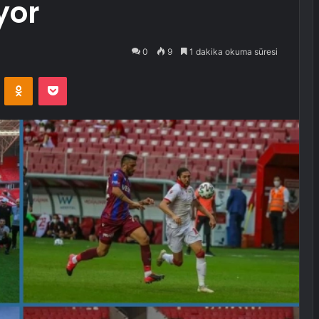
yor
0
9
1 dakika okuma süresi
VKontakte
Odnoklassniki
Pocket