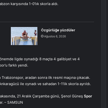
bzon karşısında 1-0’lık skorla aldı.
Özgürlüğe yüzdüler
Ağustos 6, 2026
nemde ligde oynadığı 8 maçta 4 galibiyet ve 4
r’u farklı yendi.
Trabzonspor, aradan sonra ilk resmi maçına çıkacak.
nkaragücü ile oynadı ve sahadan 1-1’lik skorla ayrıldı.
kasında, 21 Aralık Çarşamba günü, Şenol Güneş
Spor
lar. – SAMSUN