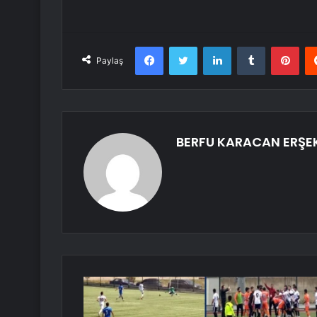
Facebook
Twitter
LinkedIn
Tumblr
Pint
Paylaş
BERFU KARACAN ERŞE