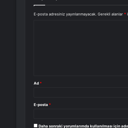
E-posta adresiniz yayınlanmayacak.
Gerekli alanlar
*
i
Y
o
r
u
m
*
Ad
*
E-posta
*
Daha sonraki yorumlarımda kullanılması için adı