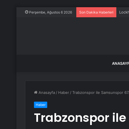
Lockh
Perşembe, Ağustos 6 2026
Son Dakika Haberleri
ANASAY
Anasayfa
/
Haber
/
Trabzonspor ile Samsunspor 67.
Haber
Trabzonspor il