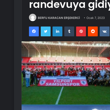
randevuya gidi
BERFU KARACAN ERŞEKERCİ
Ocak 7, 2023
Facebook
Twitter
LinkedIn
Tumblr
Pinterest
Reddit