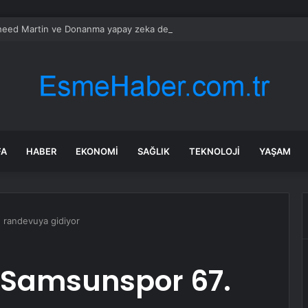
eed Martin ve Donanma yapay zeka denizaltı tespit sistemini test etti
FA
HABER
EKONOMI
SAĞLIK
TEKNOLOJI
YAŞAM
 randevuya gidiyor
e Samsunspor 67.