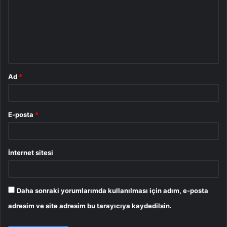
r
u
m
*
Ad
*
E-posta
*
İnternet sitesi
Daha sonraki yorumlarımda kullanılması için adım, e-posta
adresim ve site adresim bu tarayıcıya kaydedilsin.