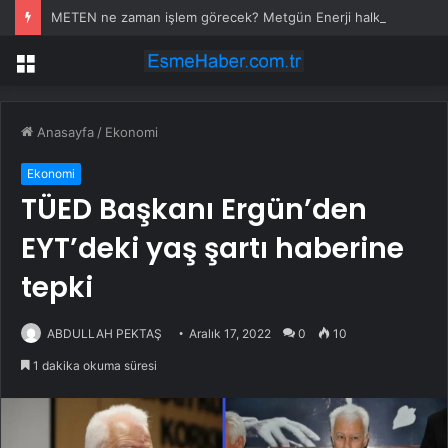
METEN ne zaman işlem görecek? Metgün Enerji halka arz kaç lot verdi?
Menü
Anasayfa
/
Ekonomi
Ekonomi
TÜED Başkanı Ergün’den
EYT’deki yaş şartı haberine
tepki
ABDULLAH PEKTAŞ
Aralık 17, 2022
0
10
1 dakika okuma süresi