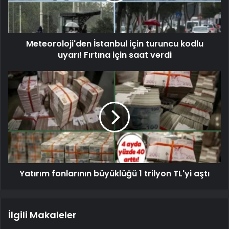
Meteoroloji'den İstanbul için turuncu kodlu
uyarı! Fırtına için saat verdi
Yatırım fonlarının büyüklüğü 1 trilyon TL'yi aştı
İlgili Makaleler