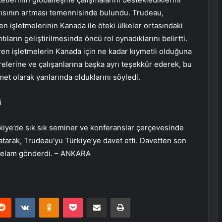
yısının artması temennisinde bulundu. Trudeau,
en işletmelerinin Kanada ile öteki ülkeler ortasındaki
ntıların geliştirilmesinde öncü rol oynadıklarını belirtti.
eren işletmelerin Kanada için ne kadar kıymetli olduğuna
relerine ve çalışanlarına başka ayrı teşekkür ederek, bu
met olarak yanlarında olduklarını söyledi.
i
kiye’de sık sık seminer ve konferanslar çerçevesinde
rlatarak, Trudeau’yu Türkiye’ye davet etti. Davetten son
 selam gönderdi. – ANKARA
erest
Reddit
VKontakte
Odnoklassniki
Pocket
E-Posta ile paylaş
Yazdır