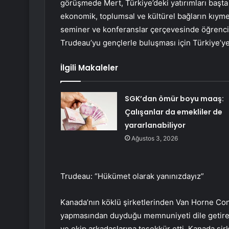
görüşmede Mert, Türkiye’deki yatırımları başta
ekonomik, toplumsal ve kültürel bağların kıymet
seminer ve konferanslar çerçevesinde öğrencile
Trudeau’yu gençlerle buluşması için Türkiye’ye 
İlgili Makaleler
SGK’dan ömür boyu maaş:
Çalışanlar da emekliler de
yararlanabiliyor
Ağustos 3, 2026
Trudeau: “Hükümet olarak yanınızdayız”
Kanada’nın köklü şirketlerinden Van Horne Cons
yapmasından duyduğu memnuniyeti dile getire
ve ekip arkadaşlarına teşekkür etti. Kanada şir