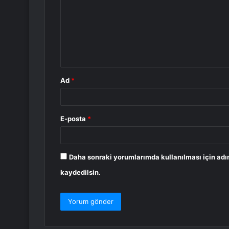
r
u
m
*
Ad
*
E-posta
*
Daha sonraki yorumlarımda kullanılması için adı
kaydedilsin.