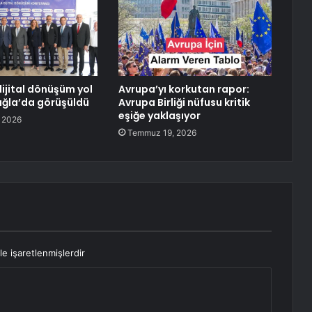
dijital dönüşüm yol
Avrupa’yı korkutan rapor:
uğla’da görüşüldü
Avrupa Birliği nüfusu kritik
eşiğe yaklaşıyor
 2026
Temmuz 19, 2026
le işaretlenmişlerdir