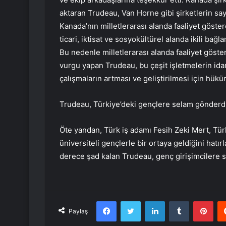
aktaran Trudeau, Van Horne gibi şirketlerin sa
Kanada’nın milletlerarası alanda faaliyet göster
ticari, iktisat ve sosyokültürel alanda ikili bağla
Bu nedenle milletlerarası alanda faaliyet göst
vurgu yapan Trudeau, bu çeşit işletmelerin ida
çalışmaların artması ve geliştirilmesi için hükü
Trudeau, Türkiye’deki gençlere selam gönderd
Öte yandan, Türk iş adamı Fesih Zeki Mert, Tür
üniversiteli gençlerle bir ortaya geldiğini hatı
derece şad kalan Trudeau, genç girişimcilere
Facebook
Twitter
LinkedIn
Tumblr
Pint
Paylaş