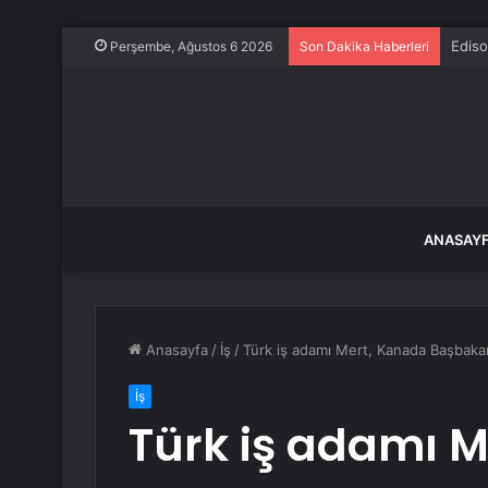
Ediso
Perşembe, Ağustos 6 2026
Son Dakika Haberleri
ANASAY
Anasayfa
/
İş
/
Türk iş adamı Mert, Kanada Başbakanı
İş
Türk iş adamı 