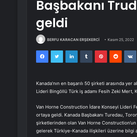
Başbakanı Trude
geldi
BERFU KARACAN ERŞEKERCİ
Kasım 25, 2022
Facebook
Twitter
LinkedIn
Tumblr
Pinterest
Reddit
Kanada’nın en başarılı 50 şirketi arasında yer 
Lideri Bingöllü Türk iş adamı Fesih Zeki Mert, 
Van Horne Construction İdare Konseyi Lideri F
ortaya geldi. Kanada Başbakanı Turedau, Toront
şirketlerinden olan Van Horne Construction’un s
gelerek Türkiye-Kanada ilişkileri üzerine bilg