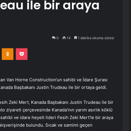
au ile bir araya
0
14
1 dakika okuma süresi
VKontakte
Odnoklassniki
Pocket
alan Van Horne Construction’un sahibi ve İdare Şurası
Kanada Başbakanı Justin Trudeau ile bir ortaya geldi.
esih Zeki Mert, Kanada Başbakanı Justin Trudeau ile bir
o ziyareti çerçevesinde Kanada’nın yarım asırlık köklü
ahibi ve idare heyeti lideri Fesih Zeki Mert’le bir araya
i alışverişinde bulundu. Sıcak ve samimi geçen