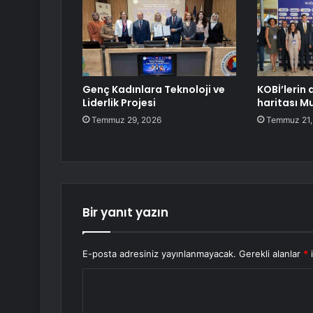
Genç Kadınlara Teknoloji ve
KOBİ’lerin 
Liderlik Projesi
haritası M
Temmuz 29, 2026
Temmuz 21,
Bir yanıt yazın
E-posta adresiniz yayınlanmayacak.
Gerekli alanlar
*
i
Y
o