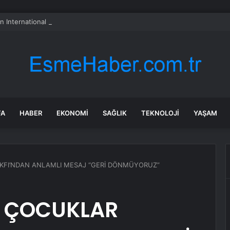
n International hisseleri neden düşüyor?
FA
HABER
EKONOMI
SAĞLIK
TEKNOLOJI
YAŞAM
VAKFI’NDAN ANLAMLI MESAJ “GERİ DÖNMÜYORUZ”
K ÇOCUKLAR