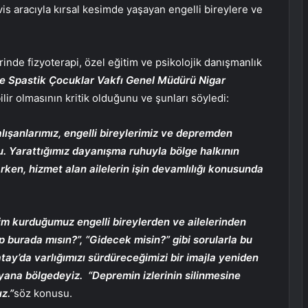
rvis aracıyla kırsal kesimde yaşayan engelli bireylere ve
inde fizyoterapi, özel eğitim ve psikolojik danışmanlık
e Spastik Çocuklar Vakfı Genel Müdürü Nigar
ir olmasının kritik olduğunu ve şunları söyledi:
ışanlarımız, engelli bireylerimiz ve depremden
tu. Yarattığımız dayanışma ruhuyla bölge halkının
en, hizmet alan ailelerin işin devamlılığı konusunda
şim kurduğumuz engelli bireylerden ve ailelerinden
p burada mısın?”, “Gidecek misin?” gibi sorularla bu
ay’da varlığımızı sürdüreceğimizi bir imajla yeniden
yana bölgedeyiz.
“Depremin izlerinin silinmesine
z.”
söz konusu.