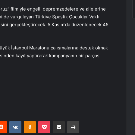
z” filmiyle engelli depremzedelere ve ailelerine
lde vurgulayan Türkiye Spastik Çocuklar Vakfı,
sini gerçekleştirecek. 5 Kasım’da düzenlenecek 45.
Büyük İstanbul Maratonu çalışmalarına destek olmak
esinden kayıt yaptırarak kampanyanın bir parçası
erest
Reddit
VKontakte
Odnoklassniki
Pocket
E-Posta ile paylaş
Yazdır