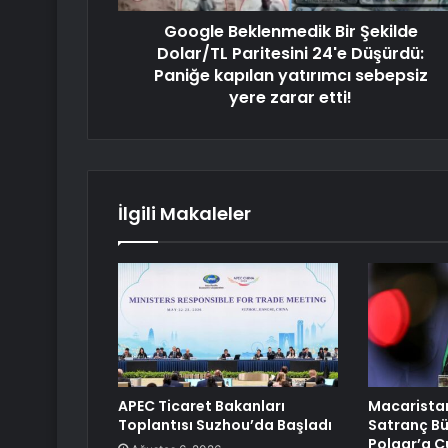
Google Beklenmedik Bir Şekilde
Dolar/TL Paritesini 24'e Düşürdü:
Paniğe kapılan yatırımcı sebepsiz
yere zarar etti!
İlgili Makaleler
APEC Ticaret Bakanları
Macarista
Toplantısı Suzhou’da Başladı
Satranç Bü
Polgar’a C