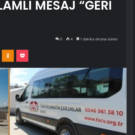
AMLI MESAJ “GERİ
0
4
1 dakika okuma süresi
VKontakte
Odnoklassniki
Pocket