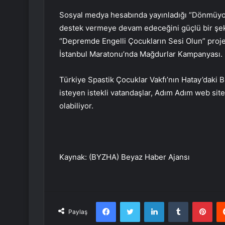
Sosyal medya hesabında yayınladığı “Dönmüyoru
destek vermeye devam edeceğini güçlü bir şeki
“Depremde Engelli Çocukların Sesi Olun” proje
İstanbul Maratonu’nda Mağdurlar Kampanyası.
Türkiye Spastik Çocuklar Vakfı’nın Hatay’daki 
isteyen istekli vatandaşlar, Adım Adım web sit
olabiliyor.
Kaynak: (BYZHA) Beyaz Haber Ajansı
Facebook
Twitter
LinkedIn
Tumblr
Pint
Paylaş