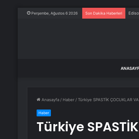
Ediso
Perşembe, Ağustos 6 2026
Son Dakika Haberleri
ANASAY
Anasayfa
/
Haber
/
Türkiye SPASTİK ÇOCUKLAR 
Haber
Türkiye SPASTİ