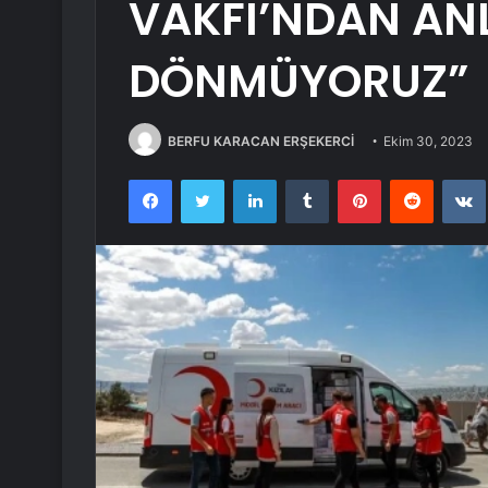
VAKFI’NDAN ANL
DÖNMÜYORUZ”
BERFU KARACAN ERŞEKERCİ
Ekim 30, 2023
Facebook
Twitter
LinkedIn
Tumblr
Pinterest
Reddit