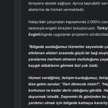
bireylere destek sağlıyor. Ayrıca taşınabilir se
ailelerine de hizmet vermektedir.
Hatay’daki çalışmaları kapsamında 2.000’in üzer
seansıyla engelli bireyleri buluşturuyor.
Türkiy
Evgin
Bölgede uygulanan projelerin sürdürülebil
“Bölgede sunduğumuz hizmetler sayesinde çal
etkilenen aileleri arasında güçlü bir bağ oluş
yaralarına merhem olmanın mutluluğunu yaşark
kaygılı olduklarını görmek bizi çok üzdü.
Hizmet verdiğimiz, iletişim kurduğumuz, ileti
bize gelen sorular; “Geri dönecek misin?”, “He
korkunun ne kadar derin olduğunu gördük. Hat
duyurmak istedik. Depremin ilk gününden bu 
yardımcı olmak için bölgede kalmaya kararlıyı