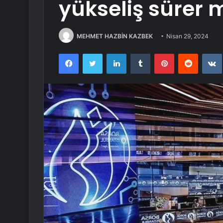
yükseliş sürer 
MEHMET HAZBİN KAZBEK
Nisan 29, 2024
Facebook
Twitter
LinkedIn
Tumblr
Pinterest
Reddit