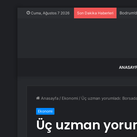
Bodrum’d
Cuma, Ağustos 7 2026
Son Dakika Haberleri
ANASAY
Anasayfa
/
Ekonomi
/
Üç uzman yorumladı: Borsada
Ekonomi
Üç uzman yorum