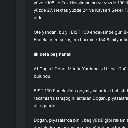
yüzde 108 ile Tav Havalimanları ve yüzde 100 il
yüzde 27, Hektaş yüzde 24 ve Kayseri Şeker Fa
oldu.
Öte yandan, bu yıl BIST 100 endeksinde günlük 
Endeksin en çok işlem hacmine 154,8 milyar lira
İlk defa beş haneli
A1 Capital Genel Müdür Yardımcısı Üzeyir Doğa
bulundu.
BIST 100 Endeksi’nin geçmiş yıllardaki bol sıfı
rakamlarla tanıştığını aktaran Doğan, piyasalar
dile getirdi.
Doğan, piyasalarda binli, beş yüzlü gibi rakamla
destek direnç görevleri gördüğünü belirterek,