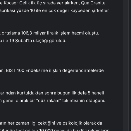
e Kocaer Çelik ilk üç sırada yer alırken, Qua Granite
brikası yüzde 10 ile en çok değer kaybeden şirketler
ortalama 106,3 milyar liralık işlem hacmi oluştu.
 ile 19 Şubat’ta ulaştığı görüldü.
n, BIST 100 Endeksi’ne ilişkin değerlendirmelerde
rlarından kurtulduktan sonra bugün ilk defa 5 haneli
ın genel olarak bir “düz rakam” takıntısının olduğunu
rın her zaman ilgi çektiğini ve psikolojik olarak da
 “Bugün test edilen 10.000 puanı da bu düz rakamların