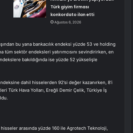
Türk giyim firması
konkordato ilan etti
Ağustos 6, 2026
başından bu yana bankacılık endeksi yüzde 53 ve holding
a tüm sektör endeksleri yatırımcısını sevindirirken, en
endekslere bakıldığında ise yüzde 52 yükselişle
ndeksine dahil hisselerden 92’si değer kazanırken, 8’i
eri Türk Hava Yolları, Ereğli Demir Çelik, Türkiye İş
ldu.
 hisseler arasında yüzde 160 ile Agrotech Teknoloji,