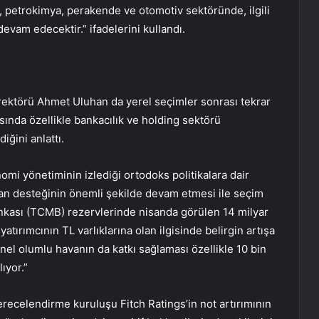
im, petrokimya, perakende ve otomotiv sektöründe, ilgili
vam edecektir.” ifadelerini kullandı.
ektörü Ahmet Uluhan da yerel seçimler sonrası tekrar
ında özellikle bankacılık ve holding sektörü
ğini anlattı.
i yönetiminin izlediği ortodoks politikalara dair
lan desteğinin önemli şekilde devam etmesi ile seçim
kası (TCMB) rezervlerinde nisanda görülen 14 milyar
ı yatırımcının TL varlıklarına olan ilgisinde belirgin artışa
nel olumlu havanın da katkı sağlaması özellikle 10 bin
ıyor.”
erecelendirme kuruluşu Fitch Ratings’in not artırımının