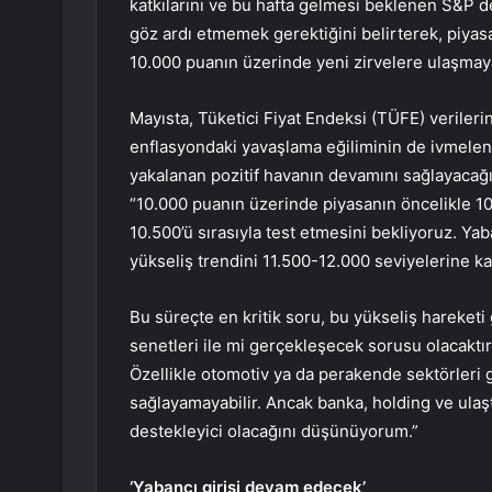
katkılarını ve bu hafta gelmesi beklenen S&P de
göz ardı etmemek gerektiğini belirterek, piyas
10.000 puanın üzerinde yeni zirvelere ulaşmay
Mayısta, Tüketici Fiyat Endeksi (TÜFE) verilerin
enflasyondaki yavaşlama eğiliminin de ivmele
yakalanan pozitif havanın devamını sağlayacağı
“10.000 puanın üzerinde piyasanın öncelikle 10
10.500’ü sırasıyla test etmesini bekliyoruz. Yaba
yükseliş trendini 11.500-12.000 seviyelerine 
Bu süreçte en kritik soru, bu yükseliş hareketi
senetleri ile mi gerçekleşecek sorusu olacaktır
Özellikle otomotiv ya da perakende sektörleri 
sağlayamayabilir. Ancak banka, holding ve ulaş
destekleyici olacağını düşünüyorum.”
‘Yabancı girişi devam edecek’