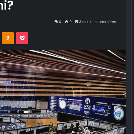
mi?
0
0
3 dakika okuma süresi
VKontakte
Odnoklassniki
Pocket