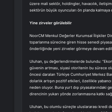
üzere mali sektör, holdingler, havacılık, iletiş
sektörün büyük oyuncuları ön planda kalmaya de
Yine zirveler görülebilir
NoorCM Menkul Değerler Kurumsal İlişkiler Dir
toparlanma sürecine giren hisse senedi piyasas
önderliğinde yeni zirveler görmeye devam edildi
Uluhan, şu değerlendirmelerde bulundu: “Ekonom
güvenin artması, siyasi otoritenin bu sürece o
öncesi daralan Türkiye Cumhuriyet Merkez Ban
dolarlık artışın pozitif etkileri, özellikle yabanc
neden oluyor. Buna yurt dışı piyasalarındaki ge
direncinin yukarı yönde zorlanmasına katkı sağl
Uluhan, bu olumlu süreçte uluslararası kredi d