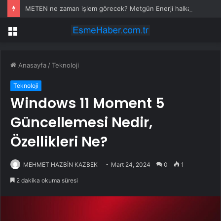
METEN ne zaman işlem görecek? Metgün Enerji halka arz kaç lot verdi?
Menü
Anasayfa
/
Teknoloji
Teknoloji
Windows 11 Moment 5
Güncellemesi Nedir,
Özellikleri Ne?
MEHMET HAZBİN KAZBEK
Mart 24, 2024
0
1
2 dakika okuma süresi