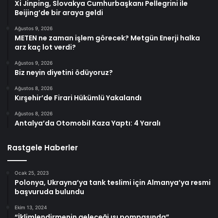
Xi Jinping, Slovakya Cumhurbaşkanı Pellegrini ile
Beijing’de bir araya geldi
Ağustos 9, 2026
METEN ne zaman işlem görecek? Metgün Enerji halka
arz kaç lot verdi?
Ağustos 9, 2026
Biz neyin diyetini ödüyoruz?
Ağustos 8, 2026
Kırşehir’de Firari Hükümlü Yakalandı
Ağustos 8, 2026
Antalya’da Otomobil Kaza Yaptı: 4 Yaralı
Rastgele Haberler
Ocak 25, 2023
Polonya, Ukrayna’ya tank teslimi için Almanya’ya resmi
başvuruda bulundu
Ekim 13, 2024
“İklimlendirmenin geleceği ısı pompasında”