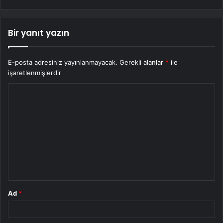
Bir yanıt yazın
E-posta adresiniz yayınlanmayacak.
Gerekli alanlar
*
ile
işaretlenmişlerdir
Y
o
r
u
m
*
Ad
*