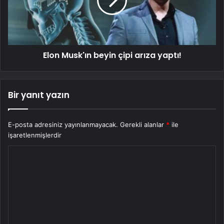
Elon Musk'ın beyin çipi arıza yaptı!
Bir yanıt yazın
E-posta adresiniz yayınlanmayacak.
Gerekli alanlar
*
ile
işaretlenmişlerdir
Y
o
r
u
m