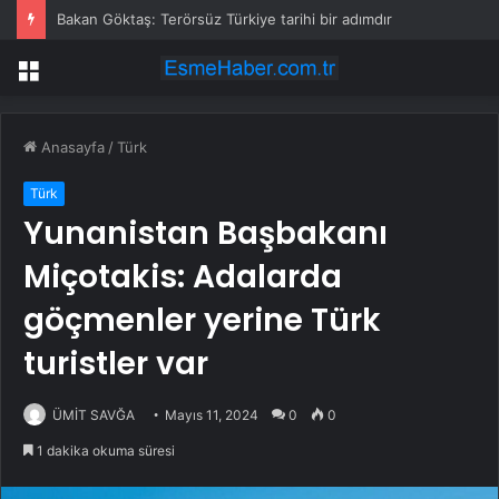
Bakan Göktaş: Terörsüz Türkiye tarihi bir adımdır
Menü
Anasayfa
/
Türk
Türk
Yunanistan Başbakanı
Miçotakis: Adalarda
göçmenler yerine Türk
turistler var
ÜMİT SAVĞA
Mayıs 11, 2024
0
0
1 dakika okuma süresi