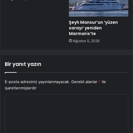
Şeyh Mansur’un ‘yüzen
sarayı’ yeniden
Marmaris’te
Ağustos 5, 2026
Bir yanıt yazın
E-posta adresiniz yayınlanmayacak.
Gerekli alanlar
*
ile
işaretlenmişlerdir
Y
o
r
u