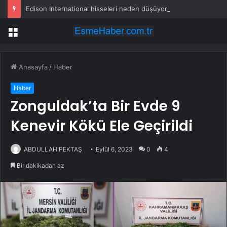
Edison International hisseleri neden düşüyor?
Menü
Anasayfa
/
Haber
Haber
Zonguldak’ta Bir Evde 9
Kenevir Kökü Ele Geçirildi
ABDULLAH PEKTAŞ
Eylül 6, 2023
0
4
Bir dakikadan az