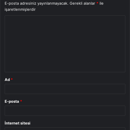
E-posta adresiniz yayınlanmayacak.
Gerekli alanlar
*
ile
işaretlenmişlerdir
Y
o
r
u
m
*
Ad
*
E-posta
*
İnternet sitesi