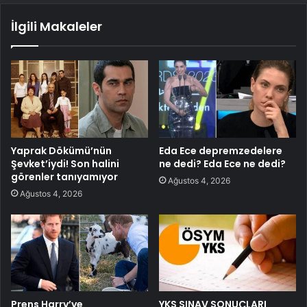
İlgili Makaleler
Yaprak Dökümü’nün
Eda Ece depremzedelere
Şevket’iydi! Son halini
ne dedi? Eda Ece ne dedi?
görenler tanıyamıyor
Ağustos 4, 2026
Ağustos 4, 2026
Prens Harry’ye
YKS SINAV SONUÇLARI