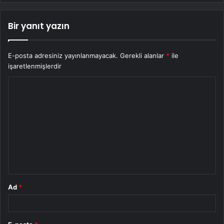
Bir yanıt yazın
E-posta adresiniz yayınlanmayacak.
Gerekli alanlar
*
ile
işaretlenmişlerdir
Y
o
r
u
m
*
Ad
*