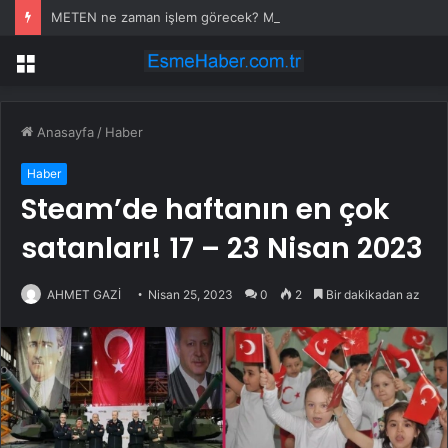
METEN ne zaman işlem görecek? Metgün Enerji halka arz kaç lot verdi?
Menü
Anasayfa
/
Haber
Haber
Steam’de haftanın en çok
satanları! 17 – 23 Nisan 2023
AHMET GAZİ
Nisan 25, 2023
0
2
Bir dakikadan az